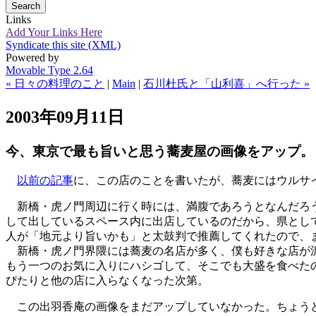
Links
Add Your Links Here
Syndicate this site (XML)
Powered by
Movable Type 2.64
« 日々の料理のこと
|
Main
|
石川杜氏と「山利喜」へ行った »
2003年09月11日
今、東京で最も旨いと思う蕎麦屋の画像をアップ。
以前の記事
に、この店のことを書いたが、蕎麦にはウルサ
新橋・虎ノ門周辺に行く時には、満腹であろうとなんだろう
して出しているスペース内に出店しているのだから、県とし
人が「地元より旨いかも」と太鼓判で推薦してくれたので、
新橋・虎ノ門界隈には蕎麦の名店が多く、僕も好きな店が沢
もう一つのお気に入りにハシゴして、そこでも大盛を食べた
ぴたりと他の店に入らなくなった次第。
この出羽香庵の画像をまだアップしていなかった。ちょうど