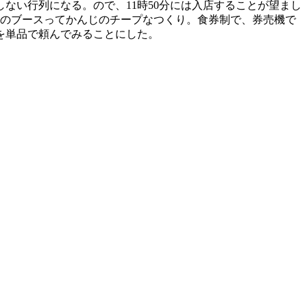
ない行列になる。ので、11時50分には入店することが望まし
会のブースってかんじのチープなつくり。食券制で、券売機で
を単品で頼んでみることにした。