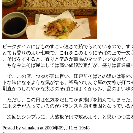
ピークタイムにはものすごい速さで茹でられているので、す
とても香りのよい七味で、これをこのようにそばの上で一文
、そばをすすると、香りと辛みが最高のマッチングなのだ。
ちなみにそば屋にしては高い値段設定だが、盛りは普通盛り
で、この店、つゆが実に旨い。江戸前そばとの違いは案外こ
トな味になるような気がする。福島のてんぐ屋の女将が打つ
剛直かつしなやかな太さのそばに程よくからみ、品のよい味
ただし、この日は色気をだしてかき揚げを頼んでしまった。
にホタテが入っているのがバランスを崩す要因となっている
次回はシンプルに、大盛板そばで攻めよう、と思いつつ去
Posted by yamaken at 2003年09月11日 19:48