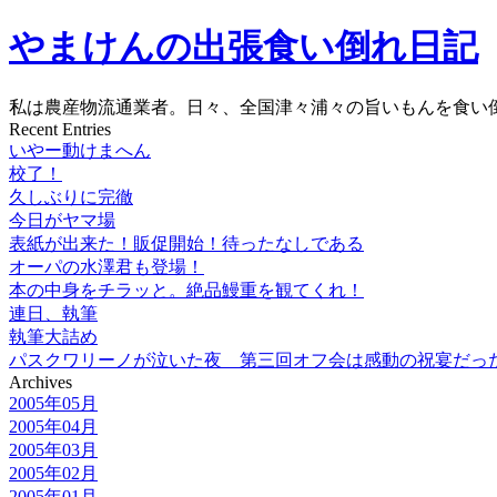
やまけんの出張食い倒れ日記
私は農産物流通業者。日々、全国津々浦々の旨いもんを食い
Recent Entries
いやー動けまへん
校了！
久しぶりに完徹
今日がヤマ場
表紙が出来た！販促開始！待ったなしである
オーパの水澤君も登場！
本の中身をチラッと。絶品鰻重を観てくれ！
連日、執筆
執筆大詰め
パスクワリーノが泣いた夜 第三回オフ会は感動の祝宴だっ
Archives
2005年05月
2005年04月
2005年03月
2005年02月
2005年01月