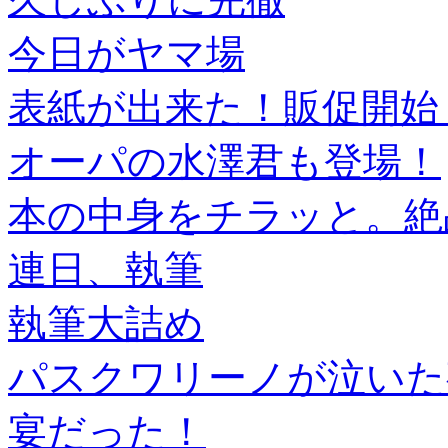
今日がヤマ場
表紙が出来た！販促開始
オーパの水澤君も登場！
本の中身をチラッと。絶
連日、執筆
執筆大詰め
パスクワリーノが泣いた
宴だった！