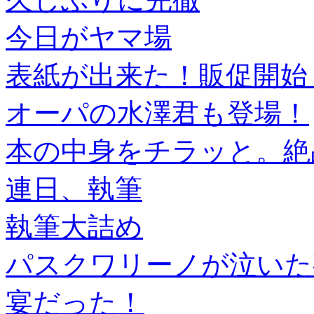
今日がヤマ場
表紙が出来た！販促開始
オーパの水澤君も登場！
本の中身をチラッと。絶
連日、執筆
執筆大詰め
パスクワリーノが泣いた
宴だった！