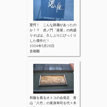
驚愕！ こんな路麺があったの
か！？ 虎ノ門「港屋」の肉盛
りそばは、久しぶりにびっくり
した傑作だ！
2004年5月26日
首都圏
和服を着るオトコの会発足 青
山「八竹」の黄身寿司を代々木