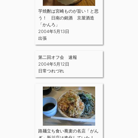
芋焼酎は宮崎ものが旨い！と思
う！ 日南の銘酒 京屋酒造
「かんろ」
2004年5月13日
出張
第二回オフ会 速報
2004年5月12日
日常つれづれ
路麺立ち食い蕎麦の名店「がん
ぎ」新川店は進化していた！