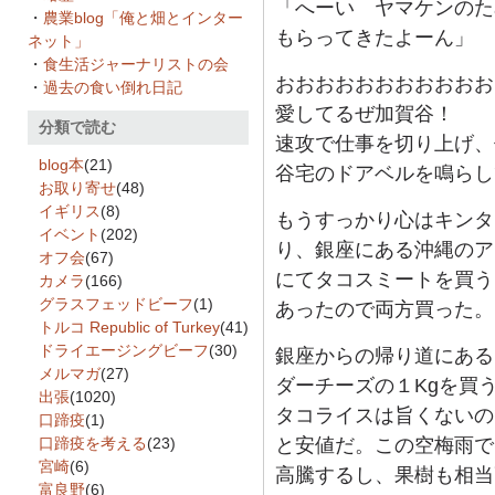
「へーい ヤマケンのた
・
農業blog「俺と畑とインター
もらってきたよーん」
ネット」
・
食生活ジャーナリストの会
おおおおおおおおおおお
・
過去の食い倒れ日記
愛してるぜ加賀谷！
分類で読む
速攻で仕事を切り上げ、
blog本
(21)
谷宅のドアベルを鳴らし
お取り寄せ
(48)
イギリス
(8)
もうすっかり心はキンタ
イベント
(202)
り、銀座にある沖縄のア
オフ会
(67)
にてタコスミートを買う
カメラ
(166)
グラスフェッドビーフ
(1)
あったので両方買った。
トルコ Republic of Turkey
(41)
ドライエージングビーフ
(30)
銀座からの帰り道にある
メルマガ
(27)
ダーチーズの１Kgを買
出張
(1020)
タコライスは旨くないの
口蹄疫
(1)
口蹄疫を考える
(23)
と安値だ。この空梅雨で
宮崎
(6)
高騰するし、果樹も相当
富良野
(6)