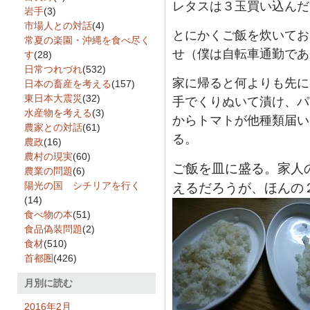
レタスは３玉買い込んだ
岩手
(3)
市場人との対話
(4)
とにかくご飯を炊いてお
常夏の楽園・沖縄を食べ尽く
せ（僕は自転車通勤であ
す
(28)
日常つれづれ
(532)
家に帰ると何よりも先に
日本の畜産を考える
(157)
東日本大震災
(32)
手でくりぬいて漬け、パ
水産物を考える
(3)
からトマトが他種類届い
農家との対話
(61)
る。
農政
(16)
農村の現実
(60)
ご飯を皿に盛る。家人
農業の問題
(6)
陽光の国 シチリアを行く
えるだろうが、ほんの
(14)
食べ物の本
(51)
食品偽装問題
(2)
食材
(510)
首都圏
(426)
月別に読む
2016年2月