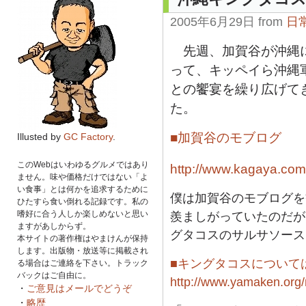
2005年6月29日 from
日
先週、加賀谷が沖縄
って、キッペイら沖縄
との饗宴を繰り広げて
た。
■加賀谷のモブログ
Illusted by
GC Factory
.
このWebはいわゆるグルメではあり
http://www.kagaya.com
ません。味や価格だけではない「よ
い食事」とは何かを追求するために
僕は加賀谷のモブログを
ひたすら食い倒れる記録です。私の
嗜好に合う人しか楽しめないと思い
羨ましがっていたのだが
ますがあしからず。
グタコスのサルサソース
本サイトの著作権はやまけんが保持
します。出版物・放送等に掲載され
■キングタコスについて
る場合はご連絡を下さい。トラック
バックはご自由に。
http://www.yamaken.org/
・
ご意見はメールでどうぞ
・
略歴