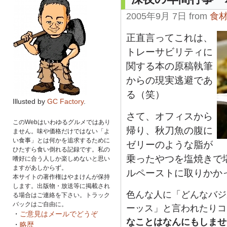
2005年9月 7日 from
食
正直言ってこれは、
トレーサビリティに
関する本の原稿執筆
からの現実逃避であ
る（笑）
Illusted by
GC Factory
.
さて、オフィスから
このWebはいわゆるグルメではあり
帰り、秋刀魚の腹に
ません。味や価格だけではない「よ
い食事」とは何かを追求するために
ゼリーのような脂が
ひたすら食い倒れる記録です。私の
乗ったやつを塩焼きで
嗜好に合う人しか楽しめないと思い
ますがあしからず。
ルペーストに取りかか
本サイトの著作権はやまけんが保持
します。出版物・放送等に掲載され
色んな人に「どんなバジ
る場合はご連絡を下さい。トラック
バックはご自由に。
ーッス」と言われたりコ
・
ご意見はメールでどうぞ
なことはなんにもしませ
・
略歴