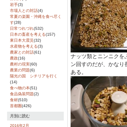
岩手
(3)
市場人との対話
(4)
常夏の楽園・沖縄を食べ尽く
す
(28)
日常つれづれ
(532)
日本の畜産を考える
(157)
東日本大震災
(32)
水産物を考える
(3)
農家との対話
(61)
ナッツ類とニンニクを
農政
(16)
ン回すのだが、かなり
農村の現実
(60)
農業の問題
(6)
ある。
陽光の国 シチリアを行く
(14)
食べ物の本
(51)
食品偽装問題
(2)
食材
(510)
首都圏
(426)
月別に読む
2016年2月