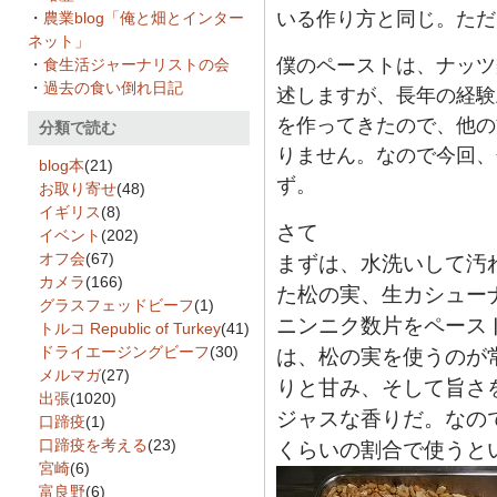
いる作り方と同じ。ただ
・
農業blog「俺と畑とインター
ネット」
僕のペーストは、ナッツ
・
食生活ジャーナリストの会
・
過去の食い倒れ日記
述しますが、長年の経験
を作ってきたので、他の
分類で読む
りません。なので今回、
blog本
(21)
ず。
お取り寄せ
(48)
イギリス
(8)
さて
イベント
(202)
オフ会
(67)
まずは、水洗いして汚
カメラ
(166)
た松の実、生カシュー
グラスフェッドビーフ
(1)
ニンニク数片をペース
トルコ Republic of Turkey
(41)
ドライエージングビーフ
(30)
は、松の実を使うのが
メルマガ
(27)
りと甘み、そして旨さ
出張
(1020)
ジャスな香りだ。なので
口蹄疫
(1)
口蹄疫を考える
(23)
くらいの割合で使うと
宮崎
(6)
富良野
(6)