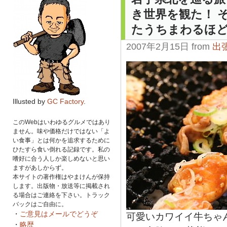
き世界を観た！ 
たうちまわるほ
2007年2月15日 from
出
Illusted by
GC Factory
.
このWebはいわゆるグルメではあり
ません。味や価格だけではない「よ
い食事」とは何かを追求するために
ひたすら食い倒れる記録です。私の
嗜好に合う人しか楽しめないと思い
ますがあしからず。
本サイトの著作権はやまけんが保持
します。出版物・放送等に掲載され
る場合はご連絡を下さい。トラック
バックはご自由に。
・
ご意見はメールでどうぞ
可愛いカワイイ牛ちゃ
・
略歴