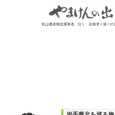
私は農産物流通業者。日々、全国津々浦々の
岩手県北を巡る旅