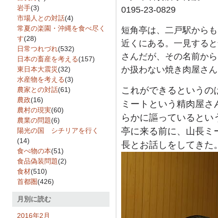
岩手
(3)
0195-23-0829
市場人との対話
(4)
常夏の楽園・沖縄を食べ尽く
短角亭は、二戸駅からも
す
(28)
近くにある。一見すると
日常つれづれ
(532)
さんだが、その名前から
日本の畜産を考える
(157)
か扱わない焼き肉屋さん
東日本大震災
(32)
水産物を考える
(3)
これができるというの
農家との対話
(61)
農政
(16)
ミートという精肉屋さ
農村の現実
(60)
らかに謳っているとい
農業の問題
(6)
亭に来る前に、山長ミ
陽光の国 シチリアを行く
(14)
長とお話しをしてきた
食べ物の本
(51)
食品偽装問題
(2)
食材
(510)
首都圏
(426)
月別に読む
2016年2月