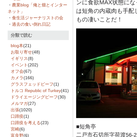
ンに食欲MAX状態に
・
農業blog「俺と畑とインター
は短角の内蔵肉も手配
ネット」
・
食生活ジャーナリストの会
もの凄いことだ！
・
過去の食い倒れ日記
分類で読む
blog本
(21)
お取り寄せ
(48)
イギリス
(8)
イベント
(202)
オフ会
(67)
カメラ
(166)
グラスフェッドビーフ
(1)
トルコ Republic of Turkey
(41)
ドライエージングビーフ
(30)
メルマガ
(27)
出張
(1020)
口蹄疫
(1)
口蹄疫を考える
(23)
■短角亭
宮崎
(6)
二戸市石切所字荷渡56-2
富良野
(6)