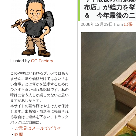
布店」が総力を
＆ 今年最後の二
2008年12月29日 from
出張
Illusted by
GC Factory
.
このWebはいわゆるグルメではあり
ません。味や価格だけではない「よ
い食事」とは何かを追求するために
ひたすら食い倒れる記録です。私の
嗜好に合う人しか楽しめないと思い
ますがあしからず。
本サイトの著作権はやまけんが保持
します。出版物・放送等に掲載され
る場合はご連絡を下さい。トラック
バックはご自由に。
・
ご意見はメールでどうぞ
・
略歴