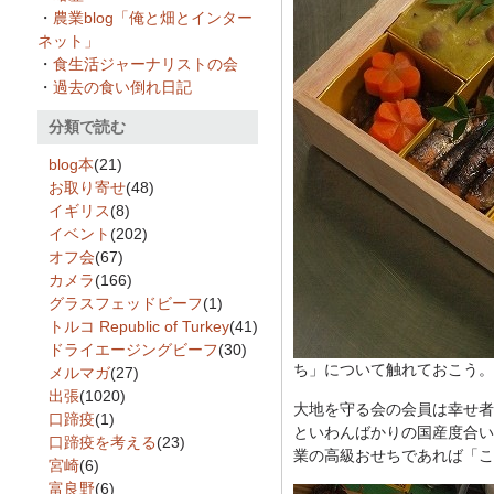
・
農業blog「俺と畑とインター
ネット」
・
食生活ジャーナリストの会
・
過去の食い倒れ日記
分類で読む
blog本
(21)
お取り寄せ
(48)
イギリス
(8)
イベント
(202)
オフ会
(67)
カメラ
(166)
グラスフェッドビーフ
(1)
トルコ Republic of Turkey
(41)
ドライエージングビーフ
(30)
ち」について触れておこう。
メルマガ
(27)
出張
(1020)
大地を守る会の会員は幸せ者
口蹄疫
(1)
といわんばかりの国産度合い
口蹄疫を考える
(23)
業の高級おせちであれば「こ
宮崎
(6)
富良野
(6)