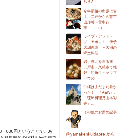
ちきん...
今年最後の出張は岩
手。二戸から久慈市
山形町へ雪中行
軍！ 「山...
ライブ・アット・
ジ・アポロ！ 伊予
大洲再訪 ～大洲の
郷土料理...
岩手県北を巡る旅
二戸市・久慈市で雑
穀・短角牛・ヤマブ
ドウの...
沖縄はまだまだ暑か
った！ 「A&W」、
「琉球料理乃山本彩
香」...
その他のお薦め記事
，000円ということで、あ
@yamakenkuidaore から
と群馬県産の桐材を米の糊で