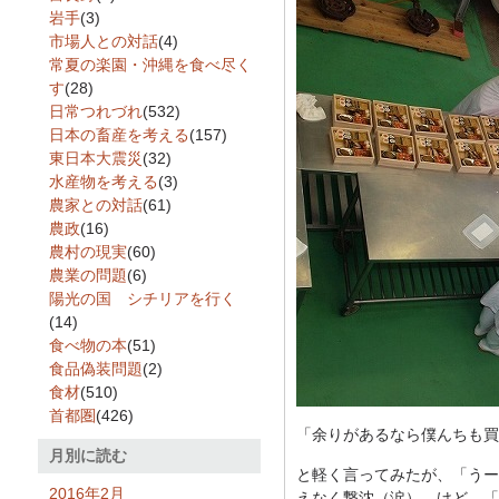
岩手
(3)
市場人との対話
(4)
常夏の楽園・沖縄を食べ尽く
す
(28)
日常つれづれ
(532)
日本の畜産を考える
(157)
東日本大震災
(32)
水産物を考える
(3)
農家との対話
(61)
農政
(16)
農村の現実
(60)
農業の問題
(6)
陽光の国 シチリアを行く
(14)
食べ物の本
(51)
食品偽装問題
(2)
食材
(510)
首都圏
(426)
「余りがあるなら僕んちも買
月別に読む
と軽く言ってみたが、「うー
2016年2月
えなく撃沈（涙）。けど、「