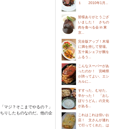
１ 2010年1月...
皆様ありがとうござ
いました！ さちの
肉を食べる会 in 東
京...
完全版アップ！木場
に満を持して登場。
五十嵐シェフが腕を
ふるう...
こんなスーパーがあ
ったのか！ 宮崎県
が誇ってよい、エシ
カルに...
すすった、むせた、
辛かった！ 「おし
ぼりうどん」の文化
がある...
「マジ？そこまでやるの？」
ちりしたものなのだ。他の企
これはこれは佳いお
店！ 文さんが連れ
て行ってくれた、は