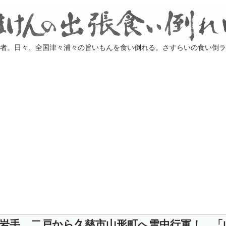
業者。日々、全国津々浦々の旨いもんを食い倒れる。さすらいの食い倒
岩手。二戸から久慈市山形町へ雪中行軍！ 「