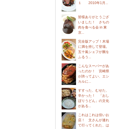
１ 2010年1月...
皆様ありがとうござ
いました！ さちの
肉を食べる会 in 東
京...
完全版アップ！木場
に満を持して登場。
五十嵐シェフが腕を
ふるう...
こんなスーパーがあ
ったのか！ 宮崎県
が誇ってよい、エシ
カルに...
すすった、むせた、
辛かった！ 「おし
ぼりうどん」の文化
がある...
これはこれは佳いお
店！ 文さんが連れ
て行ってくれた、は