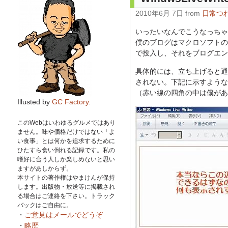
2010年6月 7日 from
日常つ
いったいなんでこうなっちゃ
僕のブログはマクロソフトのW
で投入し、それをブログエン
具体的には、立ち上げると通
されない。下記に示すような
（赤い線の四角の中は僕があ
Illusted by
GC Factory
.
このWebはいわゆるグルメではあり
ません。味や価格だけではない「よ
い食事」とは何かを追求するために
ひたすら食い倒れる記録です。私の
嗜好に合う人しか楽しめないと思い
ますがあしからず。
本サイトの著作権はやまけんが保持
します。出版物・放送等に掲載され
る場合はご連絡を下さい。トラック
バックはご自由に。
・
ご意見はメールでどうぞ
・
略歴