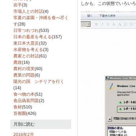
しかも、この状態でいろいろ
岩手
(3)
市場人との対話
(4)
常夏の楽園・沖縄を食べ尽く
す
(28)
日常つれづれ
(533)
日本の畜産を考える
(157)
東日本大震災
(32)
水産物を考える
(3)
農家との対話
(61)
農政
(16)
農村の現実
(60)
農業の問題
(6)
陽光の国 シチリアを行く
(14)
食べ物の本
(51)
食品偽装問題
(2)
食材
(510)
首都圏
(426)
月別に読む
2016年2月