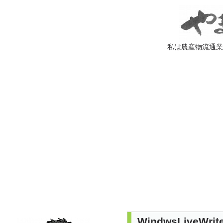
私は農産物流通
WindwsLiv