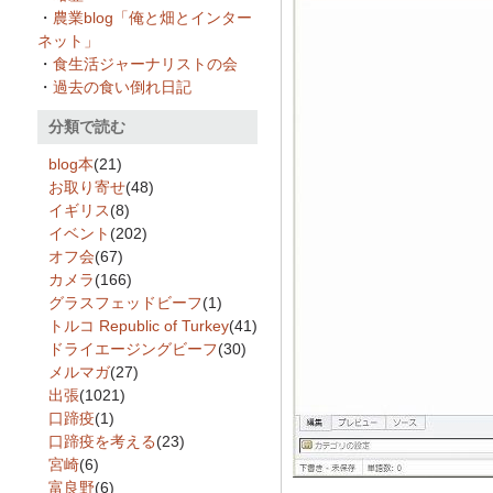
・
農業blog「俺と畑とインター
ネット」
・
食生活ジャーナリストの会
・
過去の食い倒れ日記
分類で読む
blog本
(21)
お取り寄せ
(48)
イギリス
(8)
イベント
(202)
オフ会
(67)
カメラ
(166)
グラスフェッドビーフ
(1)
トルコ Republic of Turkey
(41)
ドライエージングビーフ
(30)
メルマガ
(27)
出張
(1021)
口蹄疫
(1)
口蹄疫を考える
(23)
宮崎
(6)
富良野
(6)