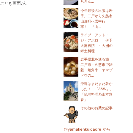
ちきん...
ごとき画面が。
今年最後の出張は岩
手。二戸から久慈市
山形町へ雪中行
軍！ 「山...
ライブ・アット・
ジ・アポロ！ 伊予
大洲再訪 ～大洲の
郷土料理...
岩手県北を巡る旅
二戸市・久慈市で雑
穀・短角牛・ヤマブ
ドウの...
沖縄はまだまだ暑か
った！ 「A&W」、
「琉球料理乃山本彩
香」...
その他のお薦め記事
@yamakenkuidaore から