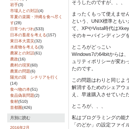
そうしたのですが、、、
岩手
(3)
市場人との対話
(4)
まったくもって使えません
常夏の楽園・沖縄を食べ尽く
という、UNIX標準とも
す
(28)
て、XPやVista時代はX
日常つれづれ
(533)
日本の畜産を考える
(157)
そのキーバインディング
東日本大震災
(32)
ところがどっこい
水産物を考える
(3)
農家との対話
(61)
Windows7の64bit
農政
(16)
ュリティポリシーが変わった
農村の現実
(60)
たのです。
農業の問題
(6)
陽光の国 シチリアを行く
この問題はわりと同じよ
(14)
解消するためのシェアウ
食べ物の本
(51)
え、早速購入させていた
食品偽装問題
(2)
食材
(510)
ところが、、、
首都圏
(426)
私はプログラミングの能力
月別に読む
「のどか」の設定ファイ
2016年2月