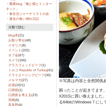
・
農業blog「俺と畑とインター
ネット」
・
食生活ジャーナリストの会
・
過去の食い倒れ日記
分類で読む
blog本
(21)
お取り寄せ
(48)
イギリス
(8)
イベント
(202)
オフ会
(67)
カメラ
(166)
グラスフェッドビーフ
(1)
トルコ Republic of Turkey
(41)
ドライエージングビーフ
(30)
メルマガ
(27)
※写真は内容と全然関係
出張
(1021)
口蹄疫
(1)
困ったことが起きてます。ノ
口蹄疫を考える
(23)
X201Sに買い換えまし
宮崎
(6)
る64bitのWindows
富良野
(6)