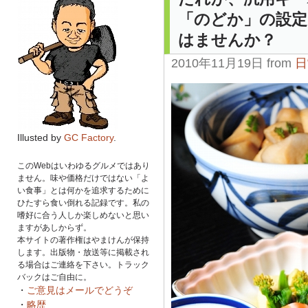
「のどか」の設
はませんか？
2010年11月19日 from
日
Illusted by
GC Factory
.
このWebはいわゆるグルメではあり
ません。味や価格だけではない「よ
い食事」とは何かを追求するために
ひたすら食い倒れる記録です。私の
嗜好に合う人しか楽しめないと思い
ますがあしからず。
本サイトの著作権はやまけんが保持
します。出版物・放送等に掲載され
る場合はご連絡を下さい。トラック
バックはご自由に。
・
ご意見はメールでどうぞ
・
略歴