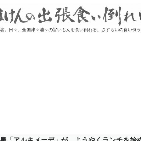
業者。日々、全国津々浦々の旨いもんを食い倒れる。さすらいの食い倒
神泉「アルキメーデ」が、ようやくランチを始