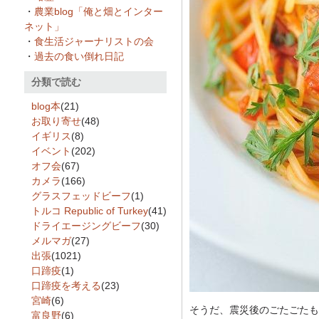
・
農業blog「俺と畑とインター
ネット」
・
食生活ジャーナリストの会
・
過去の食い倒れ日記
分類で読む
blog本
(21)
お取り寄せ
(48)
イギリス
(8)
イベント
(202)
オフ会
(67)
カメラ
(166)
グラスフェッドビーフ
(1)
トルコ Republic of Turkey
(41)
ドライエージングビーフ
(30)
メルマガ
(27)
出張
(1021)
口蹄疫
(1)
口蹄疫を考える
(23)
宮崎
(6)
そうだ、震災後のごたごたも
富良野
(6)