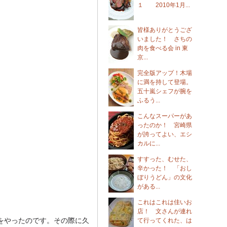
１ 2010年1月...
皆様ありがとうござ
いました！ さちの
肉を食べる会 in 東
京...
完全版アップ！木場
に満を持して登場。
五十嵐シェフが腕を
ふるう...
こんなスーパーがあ
ったのか！ 宮崎県
が誇ってよい、エシ
カルに...
すすった、むせた、
辛かった！ 「おし
ぼりうどん」の文化
がある...
これはこれは佳いお
店！ 文さんが連れ
をやったのです。その際に久
て行ってくれた、は