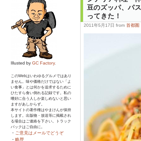
豆のズッパ、パ
ってきた！
2011年5月17日 from
首都圏
Illusted by
GC Factory
.
このWebはいわゆるグルメではあり
ません。味や価格だけではない「よ
い食事」とは何かを追求するために
ひたすら食い倒れる記録です。私の
嗜好に合う人しか楽しめないと思い
ますがあしからず。
本サイトの著作権はやまけんが保持
します。出版物・放送等に掲載され
る場合はご連絡を下さい。トラック
バックはご自由に。
・
ご意見はメールでどうぞ
・
略歴