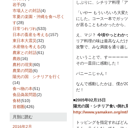
しぶりに、シチリア料理「ア
岩手
(3)
市場人との対話
(4)
「いやー もういろいろ大変
常夏の楽園・沖縄を食べ尽く
にした。コース一本でガッツ
す
(28)
が居ることもわかったから、
日常つれづれ
(533)
日本の畜産を考える
(157)
え、マジ？
今頃やっとわか
東日本大震災
(32)
リア料理の味は最高なんだけ
水産物を考える
(3)
攻撃で、みな満腹を通り越し
農家との対話
(61)
ということで、すーーーーー
農政
(16)
その一皿目に感動した！
農村の現実
(60)
農業の問題
(6)
パニーニじゃん！
陽光の国 シチリアを行く
(14)
なんで感動したかは、僕が2
食べ物の本
(51)
だ！
食品偽装問題
(2)
■2005年02月15日
食材
(510)
陽光の国・シチリア食い倒れ
首都圏
(426)
http://www.yamaken.org/mt/
月別に読む
トッピングを指定すればどん
2016年2月