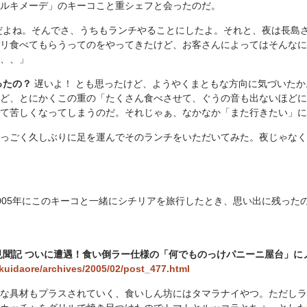
ルキメーデ」のキーコこと重シェフと会ったのだ。
だよね。そんでさ、うちもランチやることにしたよ。それと、夜は長島
リ食べてもらうってのをやってきたけど、お客さんによってはそんなに
、、」
ったの？
遅いよ！ とも思ったけど、ようやくまともな方向に気づいたか
ど、とにかくこの重の「たくさん食べさせて、ぐうの音も出ないほどに
て苦しくなってしまうのだ。それじゃぁ、なかなか「また行きたい」に
っごく久しぶりに足を運んでそのランチをいただいてみた。夜じゃなく
005年にこのキーコと一緒にシチリアを旅行したとき、思い出に残った
見聞記 ついに遭遇！食い倒ラー仕様の「何でものっけパニーニ屋台」に
kuidaore/archives/2005/02/post_477.html
な具材もプラスされていく、食いしん坊にはタマラナイやつ。ただしラ