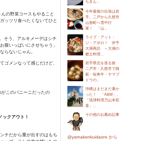
ちきん...
今年最後の出張は岩
さんの野菜コースもやること
手。二戸から久慈市
ガッツリ食べたくないてひと
山形町へ雪中行
軍！ 「山...
ライブ・アット・
。そう、アルキメーデはシチ
ジ・アポロ！ 伊予
お腹いっぱいにさせちゃう」
大洲再訪 ～大洲の
ならないじゃん。
郷土料理...
てゴメンなって感じだけど、
岩手県北を巡る旅
二戸市・久慈市で雑
穀・短角牛・ヤマブ
ドウの...
沖縄はまだまだ暑か
のがこのパニーニだったの
った！ 「A&W」、
「琉球料理乃山本彩
香」...
その他のお薦め記事
ノックアウト！
ンチだから重が出すのはもち
@yamakenkuidaore から