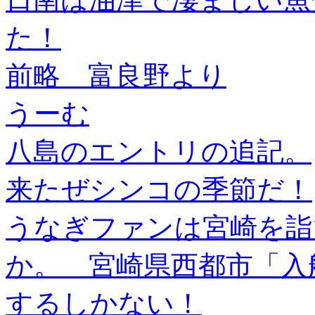
た！
前略 富良野より
うーむ
八島のエントリの追記。
来たぜシンコの季節だ！
うなぎファンは宮崎を詣
か。 宮崎県西都市「入
するしかない！