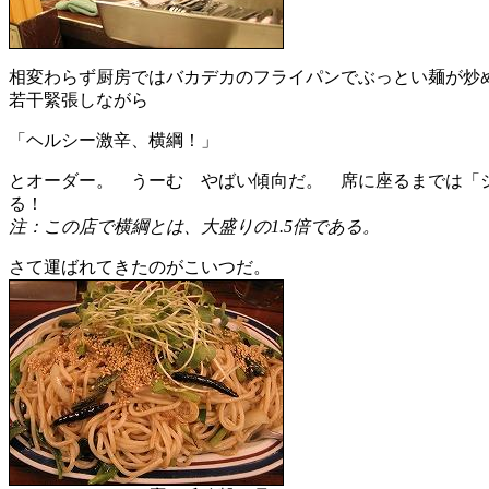
相変わらず厨房ではバカデカのフライパンでぶっとい麺が炒
若干緊張しながら
「ヘルシー激辛、横綱！」
とオーダー。 うーむ やばい傾向だ。 席に座るまでは「
る！
注：この店で横綱とは、大盛りの1.5倍である。
さて運ばれてきたのがこいつだ。