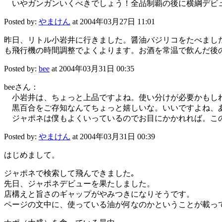
いやガンガンいくべきでしょう！全品制覇の後に横綱デビュ
Posted by:
やまけん
at 2004年03月27日 11:01
昨日、リトル小岩井に行きました。醤油バジリコをたべまし
も飛行機の時間調整でよくよります。お酒を常温で飲んだ後
Posted by:
bee
at 2004年03月31日 00:35
beeさん：
小岩井は、ちょっと上品ですよね。使い分けが必要かもし
黒百合をご存知なんてちょっと嬉しいな。いいですよね、
ジャポネは僕もよくいっているのでお目にかかれれば。この
Posted by:
やまけん
at 2004年03月31日 00:39
はじめまして。
ジャポネで検索して飛んできました｡
先日、ジャポネデビューを果たしました。
店構えと旨さのギャップがやみつきになりそうです。
ページの文中に、使っている油が何なのかということが載っ