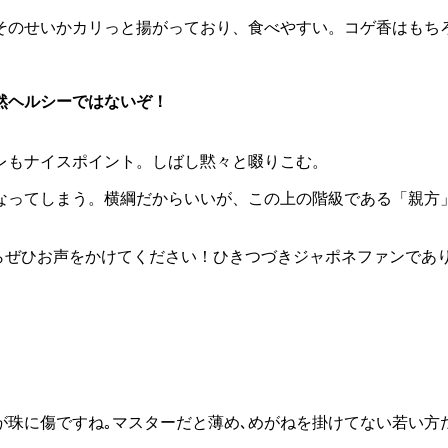
そのせいかカリっと揚がっており、食べやすい。コゲ香はもち
然ヘルシーではないぞ！
レもナイスポイント。しばし黙々と啜りこむ。
なってしまう。横綱だからいいが、この上の階級である「親方
たらぜひお声をかけてください！ひきつづきジャポネファンであ
珠に傷ですね｡マスターだと薄め､めがねを掛けてない若い方