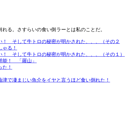
倒れる。さすらいの食い倒ラーとは私のことだ。
い！ そして牛トロの秘密が明かされた、、、（その２
しゃる！
い！ そして牛トロの秘密が明かされた、、、（その１）
堪能！ 「羅山」
った！
油津で凄まじい魚介をイヤと言うほど食い倒れた！