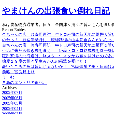
やまけんの出張食い倒れ日記
私は農産物流通業者。日々、全国津々浦々の旨いもんを食い
Recent Entries
金ちゃんの店 吟寿司再訪 牛トロ寿司の新天地に驚愕＆旨
のわっ！ 新宿伊勢丹に、琉球料理の山本彩香さんがいらっ
金ちゃんの店 吟寿司再訪 牛トロ寿司の新天地に驚愕＆旨
帯広に来たら焼き肉を食え！ 絶品トロトロ熟成肉を腹一杯
狂乱怒濤の北海道は、豚スタ・牛スタから幕を開けたのであ
糖度１９度の極々早生みかんの衝撃を受けた！
暑いところの魚は旨いじゃないか！ 宮崎焼酎の里・日南は
前略 富良野より
うーむ
八島のエントリの追記。
Archives
2005年07月
2005年06月
2005年05月
2005年04月
2005年03月