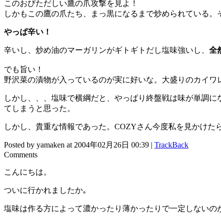
このおびただしい鷹の爪攻撃を見よ！
しかもこの鷹の爪たち、まっ黒になるまで炒められている。
やっぱ辛い！
辛いし、炒め油のマーガリンがギトギトだし塩味強いし、
全
でも旨い！
野沢菜の漬物が入っているのが実に好いな。大盛りのカイワ
しかし、、、塩味で横綱だと、やっぱり終盤戦は味が単調に
てしまうと思った。
しかし、貴重な情報であった。COZYさん今度私を見かけ
Posted by yamaken at 2004年02月26日 00:39 |
TrackBack
Comments
こんにちは。
ついに行かれましたか｡
塩味は作る方によって濃かったり薄かったりで一定しないのが