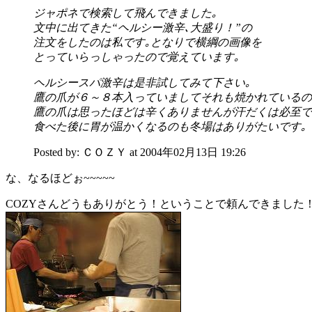
ジャポネで検索して飛んできました｡
文中に出てきた“ヘルシー激辛､大盛り！”の
注文をしたのは私です｡となりで横綱の画像を
とっていらっしゃったので覚えています｡
ヘルシースパ激辛は是非試してみて下さい｡
鷹の爪が６～８本入っていましてそれも焼かれているの
鷹の爪は思ったほどは辛くありませんが汗だくは必至です｡
食べた後に胃が温かくなるのも冬場はありがたいです｡
Posted by: ＣＯＺＹ at 2004年02月13日 19:26
な、なるほどぉ~~~~~
COZYさんどうもありがとう！ということで頼んできました