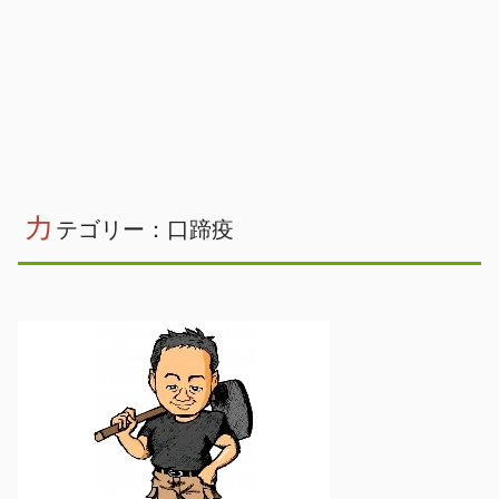
カ
テゴリー：口蹄疫