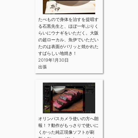
たべもので身体を治すを提唱す
る石黒先生と、ほぼ一年ぶりく
らいにウナギをいただく。大阪
の超ローカル、魚伊でいただい
たのは表面がバリッと焼かれた
すばらしい地焼き！
2019年1月30日
出張
オリンパスカメラ使いの方へ朗
報！？動作がもっさりで使いに
くかった純正現像ソフトが刷