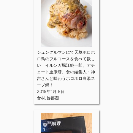
シュングルマンにて天草ホロホ
ロ鳥のフルコースを食べて欲し
い！イルンガ堀江純一郎、アチ
ェート重康彦、食の編集人・神
吉さんと味わうホロホロ白湯ス
ープ鍋！
2019年1月 8日
食材
,
首都圏