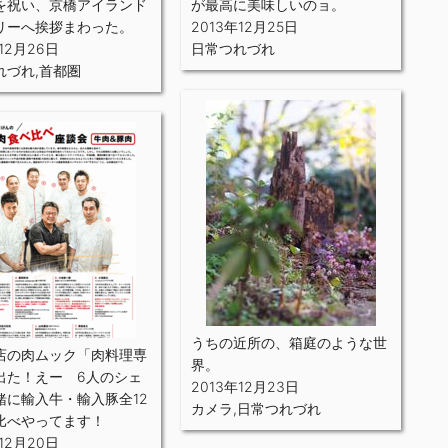
を祝い、京橋アイランド
が最高に美味しいのョ。
リーへ挨拶まわった。
2013年12月25日
年12月26日
日常つれづれ
れづれ
,
首都圏
うちの近所の、箱庭のような世
店の肉ムック「肉料理専
界。
出た！えー 6人のシェ
2013年12月23日
緒に輸入牛・輸入豚全12
カメラ
,
日常つれづれ
比べやってます！
年12月20日