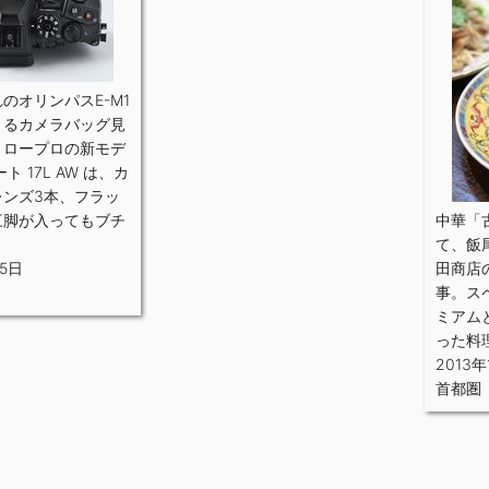
のオリンパスE-M1
くるカメラバッグ見
 ロープロの新モデ
ト 17L AW は、カ
レンズ3本、フラッ
三脚が入ってもブチ
中華「
て、飯
 5日
田商店
事。ス
ミアム
った料
2013年
首都圏