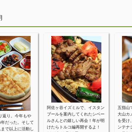
月
阿佐ヶ谷イズミルで、イスタン
五指山
ブールを案内してくれたシベー
大山カ
振り返り。今年もや
ルさんとの嬉しい再会！年が明
を受け
の年だった。そして
けたらトルコ編再開するよ！
ンテナ
れまで以上に活動し