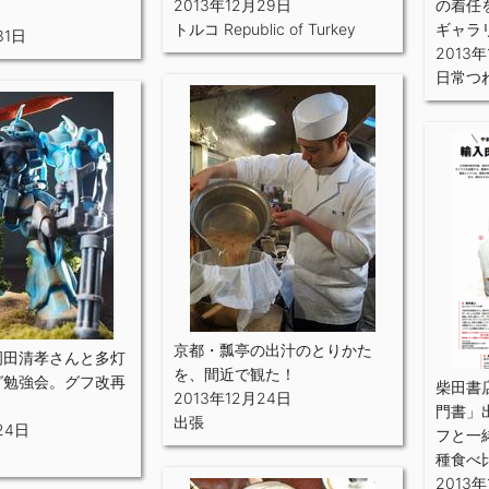
2013年12月29日
の着任
トルコ Republic of Turkey
ギャラ
31日
2013
日常つ
京都・瓢亭の出汁のとりかた
岡田清孝さんと多灯
を、間近で観た！
グ勉強会。グフ改再
柴田書
2013年12月24日
門書」
出張
24日
フと一
種食べ
2013