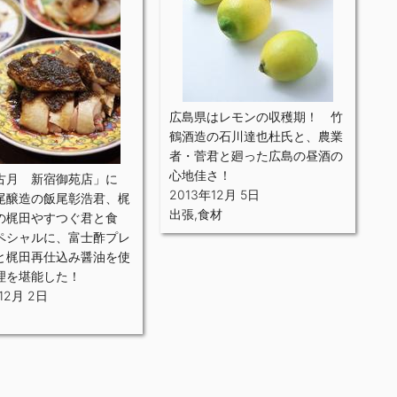
広島県はレモンの収穫期！ 竹
鶴酒造の石川達也杜氏と、農業
者・菅君と廻った広島の昼酒の
心地佳さ！
古月 新宿御苑店」に
2013年12月 5日
尾醸造の飯尾彰浩君、梶
出張
,
食材
の梶田やすつぐ君と食
ペシャルに、富士酢プレ
と梶田再仕込み醤油を使
理を堪能した！
12月 2日