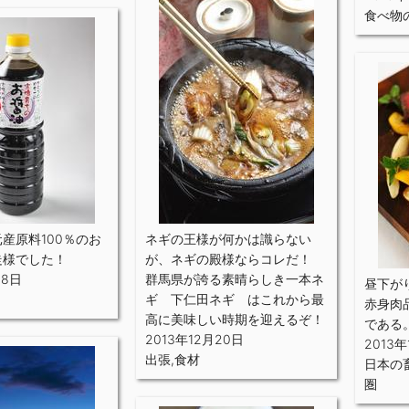
食べ物
産原料100％のお
ネギの王様が何かは識らない
走様でした！
が、ネギの殿様ならコレだ！
18日
群馬県が誇る素晴らしき一本ネ
昼下が
ギ 下仁田ネギ はこれから最
赤身肉
高に美味しい時期を迎えるぞ！
である
2013年12月20日
2013年
出張
,
食材
日本の
圏