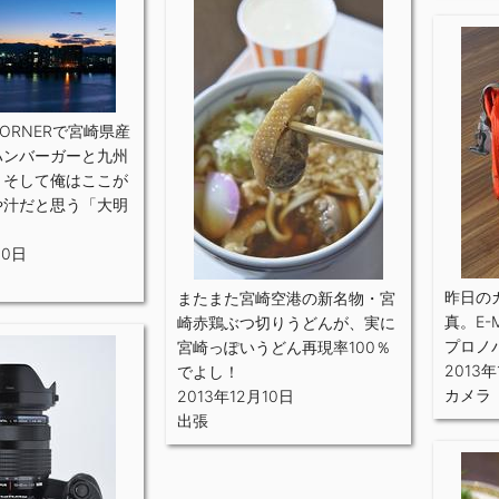
ORNERで宮崎県産
ハンバーガーと九州
、そして俺はここが
や汁だと思う「大明
10日
昨日の
またまた宮崎空港の新名物・宮
真。E
崎赤鶏ぶつ切りうどんが、実に
プロノ
宮崎っぽいうどん再現率100％
2013年
でよし！
カメラ
2013年12月10日
出張