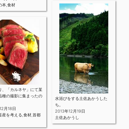
の本
,
食材
り、「カルネヤ」にて某
品種の撮影に集まったの
水浴びをする土佐あかうした
。
ち。
12月18日
2013年12月19日
畜産を考える
,
食材
,
首都
土佐あかうし