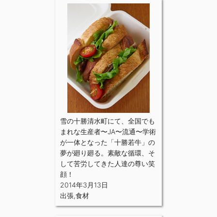
雪の十勝清水町にて、全国でも
まれな生産者〜JA〜流通〜学術
が一体となった「十勝若牛」の
夢が廻り廻る。素敵な循環、そ
して苦労してきた人達の尊い笑
顔！
2014年3月13日
出張
,
食材