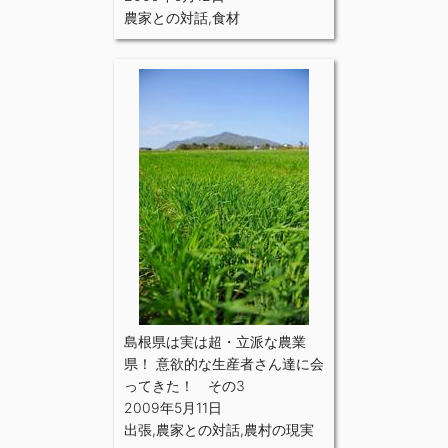
農家との対話
,
食材
島根県は実は超・立派な農業
県！ 意欲的な生産者さん達に会
ってきた！ その3
2009年5月11日
出張
,
農家との対話
,
農村の現実