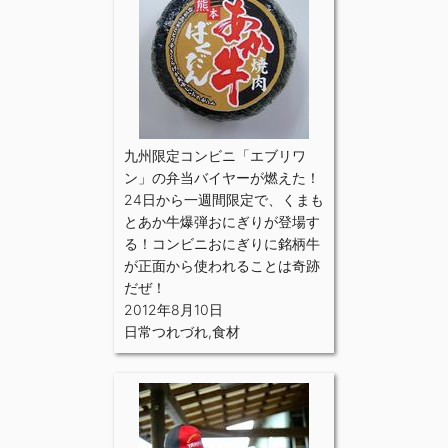
九州限定コンビニ「エブリワ
ン」の弁当バイヤーが燃えた！
24日から一週間限定で、くまも
とあか牛爆弾おにぎりが登場す
る！コンビニおにぎりに銘柄牛
が正面から使われることは奇跡
だぜ！
2012年8月10日
日常つれづれ
,
食材