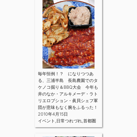
毎年恒例！？ になりつつあ
る、三浦半島 長島農園でのタ
ケノコ掘り＆BBQ大会 今年も
井のなか・アルキメーデ・ラト
リエロブション・眞貝シェフ軍
団が意味もなく腕をふるった！
2010年4月15日
イベント
,
日常つれづれ
,
首都圏