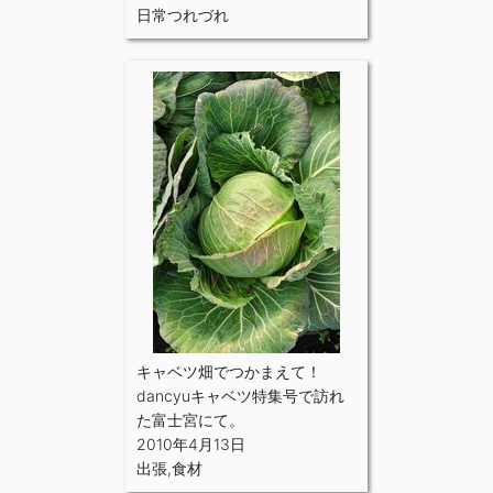
日常つれづれ
キャベツ畑でつかまえて！
dancyuキャベツ特集号で訪れ
た富士宮にて。
2010年4月13日
出張
,
食材