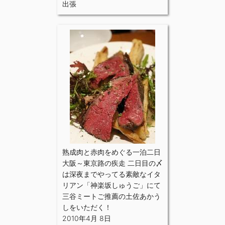
出張
熟成肉と赤肉をめぐる一泊二日
大阪～東京路の疾走 二日目の〆
は深夜までやってる素敵なイタ
リアン「神楽坂しゅうご」にて
三谷ミートご推薦の土佐あかう
しをいただく！
2010年4月 8日