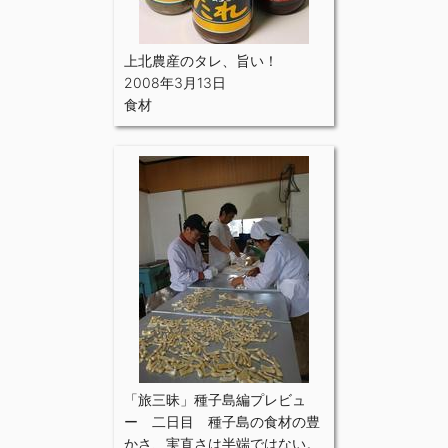
上北農産のタレ、旨い！
2008年3月13日
食材
「旅三昧」種子島編プレビュ
ー 二日目 種子島の食材の豊
かさ、実直さは半端ではない。