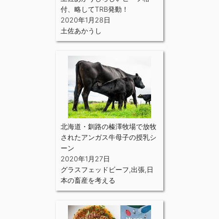
付、略してTRB発動！
2020年1月28日
土佐あかうし
北海道・釧路の榛澤牧場で放牧
されたアンガス牛母子の授乳シ
ーン
2020年1月27日
グラスフェッドビーフ
,
出張
,
日
本の畜産を考える