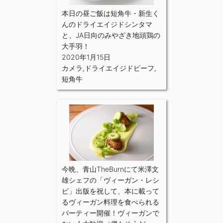
本日の昼ご飯は短角牛・新生く
んのドライエイジドシンタマ
と、JA日向のみやざき地頭鶏の
大手羽！
2020年1月15日
カメラ
,
ドライエイジドビーフ
,
短角牛
今晩、青山TheBurnにて米澤文
雄シェフの「ヴィーガン・レシ
ピ」出版を祝して、本に載って
るヴィーガン料理を食べられる
パーティー開催！ヴィーガンで