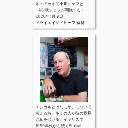
オ・ドゥオモ小川シェフと
HAGI萩シェフが悶絶する！
2020年1月 9日
ドライエイジドビーフ
,
食材
エシカルとはなにか、について
考える時、多くの人が彼の意見
に耳を傾ける。イギリスで
1980年代から続くEthical