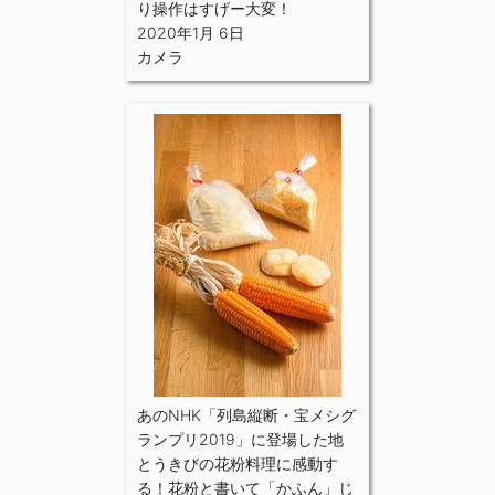
り操作はすげー大変！
2020年1月 6日
カメラ
あのNHK「列島縦断・宝メシグ
ランプリ2019」に登場した地
とうきびの花粉料理に感動す
る！花粉と書いて「かふん」じ