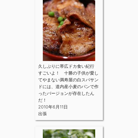
久しぶりに帯広ドカ食い紀行
すごいよ！ 十勝の子供が愛し
てやまない満寿屋の白スパサン
ドには、道内産小麦のパンで作
ったバージョンが存在したん
だ！
2010年6月11日
出張