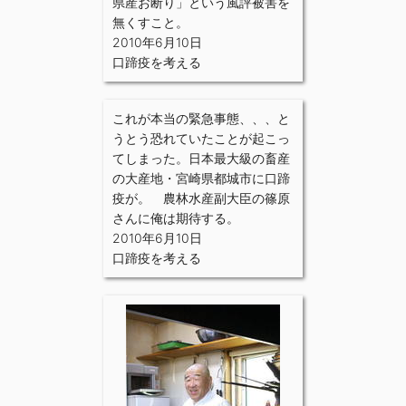
県産お断り」という風評被害を
無くすこと。
2010年6月10日
口蹄疫を考える
これが本当の緊急事態、、、と
うとう恐れていたことが起こっ
てしまった。日本最大級の畜産
の大産地・宮崎県都城市に口蹄
疫が。 農林水産副大臣の篠原
さんに俺は期待する。
2010年6月10日
口蹄疫を考える