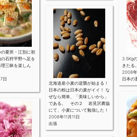
つの要所・江別に初
物の石狩平野へ足を
3.5K
料理三昧を楽しん
きたる
2008年
17日
日本の
北海道産小麦の逆襲が始まる！
日本の粉は日本の麦がイイ！ な
ぜなら簡単、「美味しいから」
である。 その２ 岩見沢農協
にて、小麦について勉強した！
2008年11月11日
出張