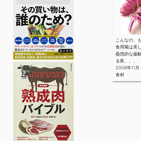
こんなの、
食用菊は美
蠱惑的な歯
る夜、、、
2008年11月
食材