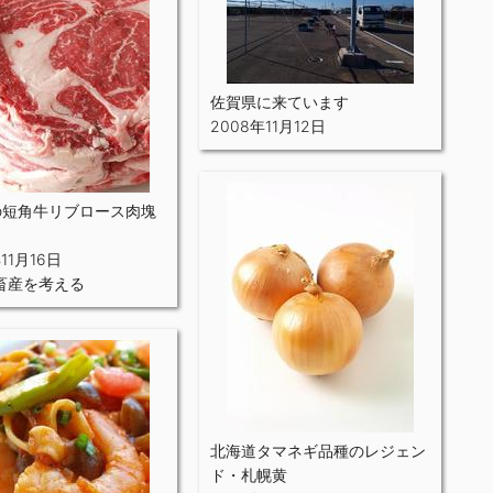
佐賀県に来ています
2008年11月12日
gの短角牛リブロース肉塊
。
11月16日
畜産を考える
北海道タマネギ品種のレジェン
ド・札幌黄