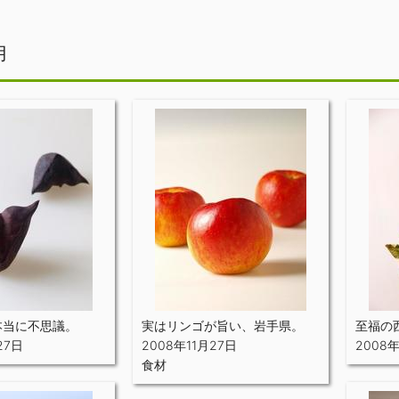
月
本当に不思議。
実はリンゴが旨い、岩手県。
至福の
27日
2008年11月27日
2008年
食材