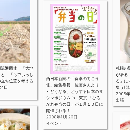
門流通団体 「大地
札幌の
 と 「らでぃっし
が居る
西日本新聞の「食卓の向こう
の立ち位置を考える
る」に
側」編集委員 佐藤さんより
24日
集う現
～どうなる、どうする日本の食
2008
シンポジウム in 東京 「ひろ
出張
がれ弁当の日」が１月１０日に
開催される！
2008年11月20日
イベント