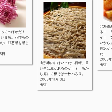
北海道
もってのほかだ！
る！ 
しい食感。花びらの
イ！ 
触りに罪悪感を感じ
いから
見沢か
 5日
た。
2008年
山形市内にはいったい何軒、旨
出張
いそば屋があるのか！？ あか
し庵にて板そば一枚ぺろり。
2008年11月 3日
出張