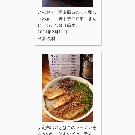
いんや～、蕎麦撮るのって難し
いわぁ。 岩手県二戸市「きん
じ」の五合盛り蕎麦。
2014年2月14日
出張
,
食材
安定高出力とはこのラーメンを
言うのだ。熊本の〆は「天外