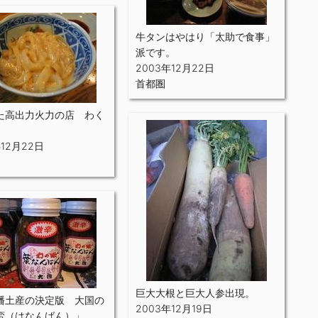
牛タンはやはり「太助で食事」
派です。
2003年12月22日
首都圏
た高出力火力の店 わく
年12月22日
巨大大根と巨大人参出現。
幡土産の決定版 大国の
2003年12月19日
蛮（はなんばん）」