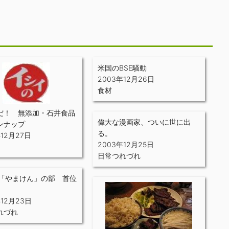
米国のBSE騒動
2003年12月26日
食材
だ！ 無添加・石井食品
偉大な漫画家、ついに世に出
ンナップ
る。
年12月27日
2003年12月25日
日常つれづれ
le「やまけん」の部 首位
年12月23日
れづれ