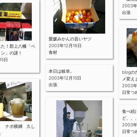
2003年
出張
愛媛みかんの旨いヤツ
2003年12月16日
れた！郡上八幡「ベ
食材
メン」の謎！
15日
本日は岐阜。
blog
2003年12月15日
メ変え
出張
2003年
日常つ
食べ続
ど、、
2003
」 ナポ横綱 久し
日常つ
た