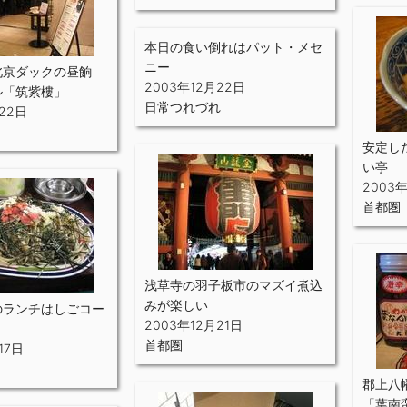
本日の食い倒れはパット・メセ
ニー
北京ダックの昼餉
2003年12月22日
ル「筑紫樓」
日常つれづれ
22日
安定し
い亭
2003
首都圏
浅草寺の羽子板市のマズイ煮込
みが楽しい
のランチはしごコー
2003年12月21日
首都圏
17日
郡上八
「葉南