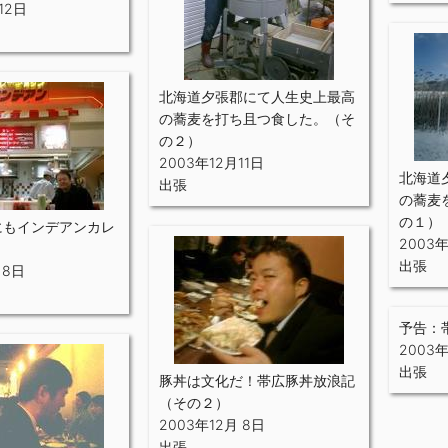
12日
北海道夕張郡にて人生史上最高
の蕎麦を打ち且つ食した。（そ
の２）
2003年12月11日
北海道
出張
の蕎麦
の１）
にもインデアンカレ
2003
出張
 8日
予告：
2003年
出張
豚丼は文化だ！帯広豚丼放浪記
（その２）
2003年12月 8日
出張