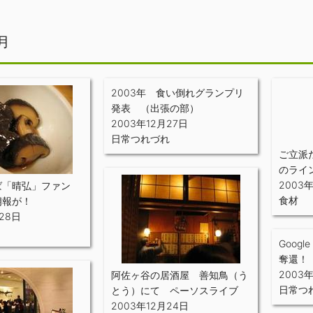
月
2003年 食い倒れグランプリ
発表 （出張の部）
2003年12月27日
日常つれづれ
ご立派
のライ
2003
ば「晴弘」ファン
食材
朗報が！
28日
Goog
奪還！
2003
阿佐ヶ谷の居酒屋 善知鳥（う
日常つ
とう）にて ペーソスライブ
2003年12月24日