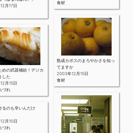
食材
12月17日
熟成カボスのまろやかさを知っ
てますか
のための武器補給！デジカ
2003年12月15日
ました
食材
12月15日
れづれ
けるのも辛いんだけ
、
年12月10日
れづれ