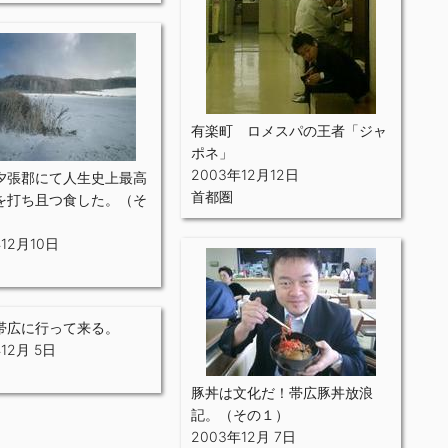
有楽町 ロメスパの王者「ジャ
ポネ」
2003年12月12日
夕張郡にて人生史上最高
首都圏
を打ち且つ食した。（そ
年12月10日
帯広に行って来る。
12月 5日
豚丼は文化だ！帯広豚丼放浪
記。（その１）
2003年12月 7日