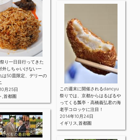
yu祭り一日目行ってきた
対外しちゃいけない一
れは50皿限定、デリーの
ニ
この週末に開催されるdancyu
10月25日
祭りでは、京都からはるばるや
ト
,
首都圏
ってくる瓢亭・高橋義弘君の海
老芋コロッケに注目！
2014年10月24日
イギリス
,
首都圏