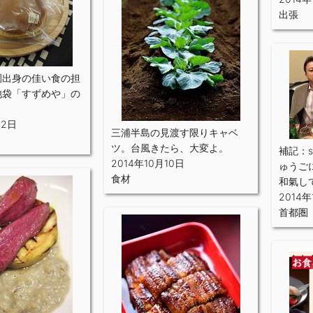
出張
園出身の佳い食の担
池袋「すずめや」の
12日
三浦半島の見渡す限りキャベ
ツ。台風きたら、大変よ。
補記：s
2014年10月10日
ゅうご
食材
和氣し
2014年
首都圏