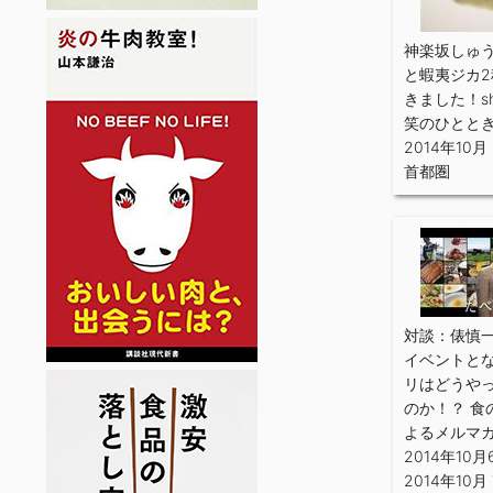
神楽坂しゅ
と蝦夷ジカ
きました！s
笑のひとと
2014年10月
首都圏
対談：俵慎一
イベントとな
リはどうや
のか！？ 食
よるメルマガ
2014年10月
2014年10月