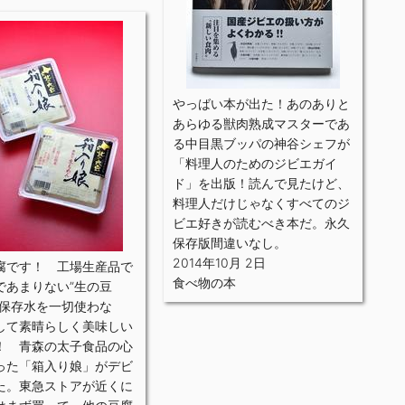
やっばい本が出た！あのありと
あらゆる獣肉熟成マスターであ
る中目黒ブッパの神谷シェフが
「料理人のためのジビエガイ
ド」を出版！読んで見たけど、
料理人だけじゃなくすべてのジ
ビエ好きが読むべき本だ。永久
保存版間違いなし。
2014年10月 2日
腐です！ 工場生産品で
食べ物の本
であまりない”生の豆
、保存水を一切使わな
して素晴らしく美味しい
！ 青森の太子食品の心
った「箱入り娘」がデビ
た。東急ストアが近くに