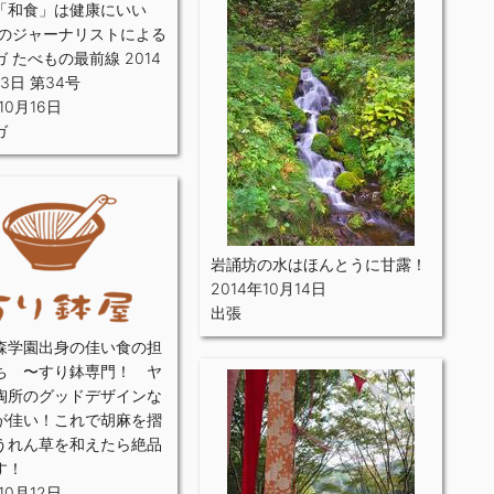
「和食」は健康にいい
食のジャーナリストによる
 たべもの最前線 2014
13日 第34号
10月16日
ガ
岩誦坊の水はほんとうに甘露！
2014年10月14日
出張
森学園出身の佳い食の担
ち 〜すり鉢専門！ ヤ
陶所のグッドデザインな
が佳い！これで胡麻を摺
うれん草を和えたら絶品
す！
10月12日