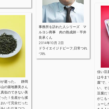
事務所を訪れた人シリーズ マ
ルヨシ商事 肉の熟成師・平井
良承くん
2014年10月 2日
ドライエイジドビーフ
,
日常つれ
づれ
佳い豆
は今ま
師が逝った。 静岡
腐”で
本山の築地勝美さん
い、そ
に真似のできない美
豆腐だ
だった！生産から揉
がこも
において完全だった
ューし
茶をいただきつつ、