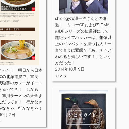
shiology塩澤一洋さんとの邂
逅！ リコーGRおよびSIGMA
のDPシリーズの伝道師にして
超絶ライフハッカーは、想像以
上のインパクトを持つお人！一
言で言えば変態？「あ、そうい
われると嬉しいです！」という
方だった！
2014年10月 9日
こった！ 明日から日本
カメラ
屋の北海道展で、富良
我独尊のカレーがイート
きるってさ！ しかも、
、旭川ラーメンの天金ま
んだってさ！ 行かなき
かなきゃ、行かなきゃ！
10月 7日
ト