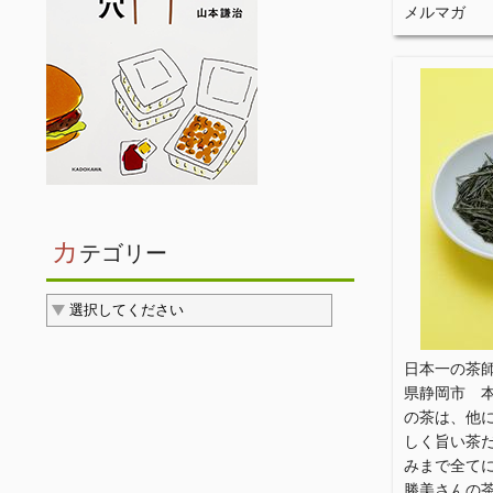
メルマガ
カ
テゴリー
日本一の茶
県静岡市 
の茶は、他
しく旨い茶
みまで全て
勝美さんの