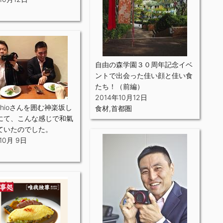
自由の森学園３０周年記念イベ
ントで出会った佳い顔と佳い食
たち！（前編）
2014年10月12日
hioさんを囲む神楽坂し
食材
,
首都圏
にて、こんな感じで和氣
ていたのでした。
10月 9日