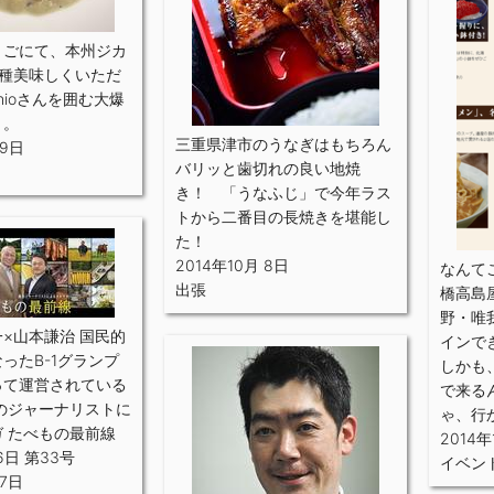
うごにて、本州ジカ
2種美味しくいただ
hioさんを囲む大爆
き。
三重県津市のうなぎはもちろん
 9日
バリッと歯切れの良い地焼
き！ 「うなふじ」で今年ラス
トから二番目の長焼きを堪能し
た！
2014年10月 8日
なんて
出張
橋高島
野・唯
×山本謙治 国民的
インで
ったB-1グランプ
しかも
って運営されている
で来る
のジャーナリストに
ゃ、行
 たべもの最前線
2014年
6日 第33号
イベン
 7日