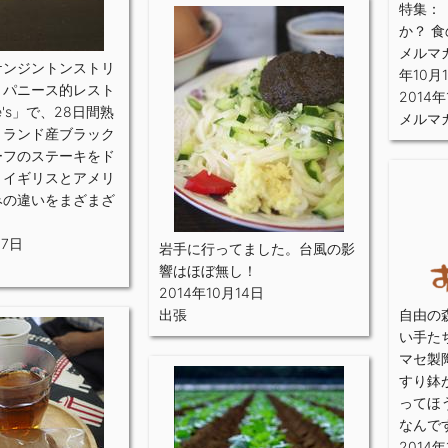
特集：
か？ 
メルマガ
ケンジントンストリ
年10月
・パニース的レスト
2014年
ke's」で、28日間熟
メルマ
トランド産ブラック
ーフのステーキをド
。イギリスとアメリ
みの違いをまざまざ
17日
岩手に行ってました。台風の影
響はほぼ無し！
2014年10月14日
出張
自由の
い手た
マセ製
すり鉢
ってほ
なんで
2014年