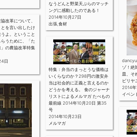
なうどんと野菜天ぷらのマッチ
ングに感動したのである！
2014年10月27日
農協改革について、
出張
,
食材
ことを言い出したけ
違うよ。ということ
もらうために、「た
線」の農協改革特集
danc
24日
ゾ！絶
特集：弁当のまっとうな価格は
皿、そ
いくらなのか？298円の激安弁
ビリヤ
当は社会的に正義と言えるのか
2014年
どうかを考える。 食のジャーナ
イベン
リストによるメルマガ たべもの
最前線 2014年10月20日 第35
号
2014年10月23日
メルマガ