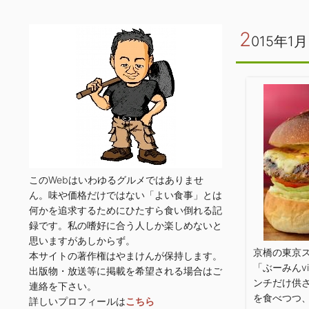
2
015年1月
このWebはいわゆるグルメではありませ
ん。味や価格だけではない「よい食事」とは
何かを追求するためにひたすら食い倒れる記
録です。私の嗜好に合う人しか楽しめないと
思いますがあしからず。
京橋の東京
本サイトの著作権はやまけんが保持します。
「ぶーみんv
出版物・放送等に掲載を希望される場合はご
ンチだけ供
連絡を下さい。
を食べつつ
詳しいプロフィールは
こちら