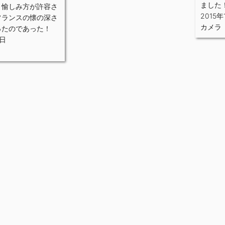
ました
う愉しみ方が許容さ
2015年
フランスの懐の深さ
カメラ
ったのであった！
6日