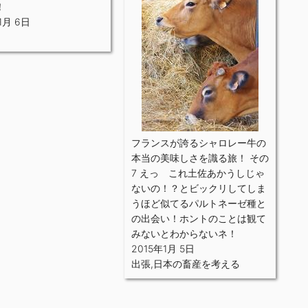
！
1月 6日
フランスが誇るシャロレー牛の
本当の美味しさを識る旅！ その
7 えっ これ土佐あかうしじゃ
ないの！？とビックリしてしま
うほど似てるパルトネーゼ種と
の出会い！ホントのことは観て
みないとわからないネ！
2015年1月 5日
出張
,
日本の畜産を考える