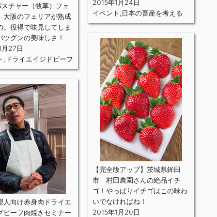
2015年1月24日
％パスチャー（牧草）フェ
イベント
,
日本の畜産を考える
、大阪のフェリアが熟成
の。役得で味見してしま
バツグンの美味しさ！
1月27日
ト
,
ドライエイジドビーフ
【完全版アップ】茨城県鉾田
市 村田農園さんの絶品イチ
ゴ！やっぱりイチゴはこの味わ
いでなければね！
理人向け赤身肉ドライエ
2015年1月20日
グビーフ肉焼きセミナー