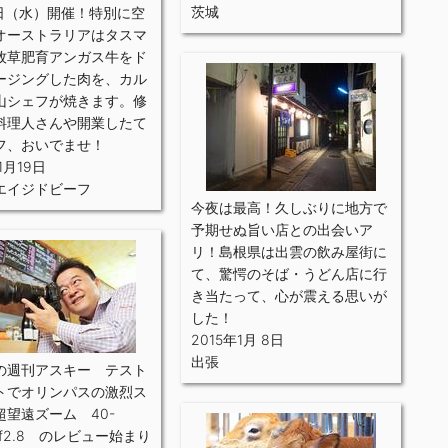
茨城
5日（水）開催！特別に空
オーストラリアはタスマ
牧草肥育アンガス牛をド
ージングした肉を、カル
山シェフが焼きます。修
料理人さんや開業したて
フ、おいでませ！
1月19日
エイジドビーフ
今夜は最高！久しぶりに地方で
予期せぬ旨い店との出会いア
リ！島根県は出雲の飲み屋街に
て、驚愕のそば・うどん店に行
き当たって、心が震える思いが
した！
2015年1月 8日
出張
の週刊アスキー テスト
トでオリンパスの激烈ス
超望遠ズーム 40-
mf2.8 のレビュー始まり