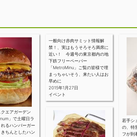
一般向け赤肉サミット情報解
禁！、実はもうそろそろ満席に
近い！ 今週号の東京都内の地
下鉄フリーペーパー
「MetroMinu」ご覧の皆様で埋
まっちゃいそう、来たい人はお
早めに
2015年1月27日
イベント
スクエアガーデン
inum」で土曜日ラ
若手シ
されるハンバーガー
の、特
、きちんとしたハン
フが到