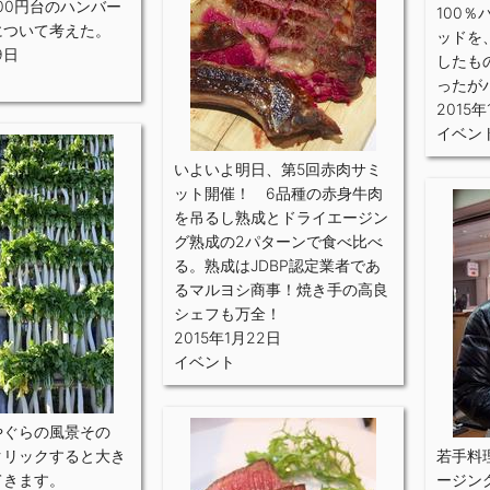
00円台のハンバー
100
について考えた。
ッドを
9日
したも
ったが
2015年
イベン
いよいよ明日、第5回赤肉サミ
ット開催！ 6品種の赤身牛肉
を吊るし熟成とドライエージン
グ熟成の2パターンで食べ比べ
る。熟成はJDBP認定業者であ
るマルヨシ商事！焼き手の高良
シェフも万全！
2015年1月22日
イベント
やぐらの風景その
クリックすると大き
若手料
てきます。
ージン