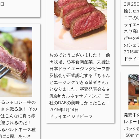
9日
2月2
輸した
ニアの
ライエ
ネヤ高
行中の
のシェ
2015年
おめでとうございました！ 前
ドライ
田牧場、杉本食肉産業、丸菱は
日本ドライエージングビーフ普
及協会が正式認定する「ちゃん
とエージングできる業者さん」
となりました。審査発表会＆交
流会inカルネヤサノマンズ 三
誇るシャロレー牛の
社のDABの美味しかったこと！
さを識る旅！ その
2015年1月14日
発売中
ではこんなに真っ赤
ドライエイジドビーフ
レポー
歓迎されるのだ！
バラシ
あるパルトネーズ種
150m
実に淡麗、あっさ