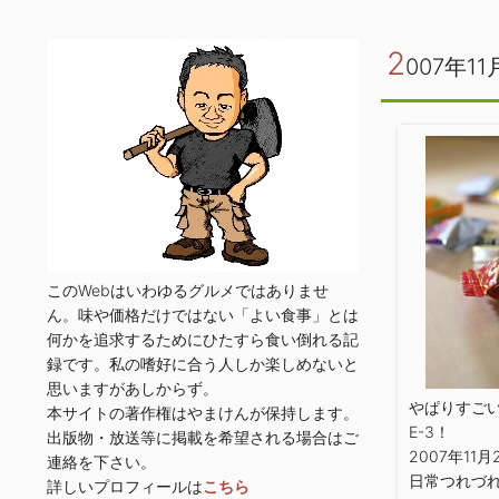
2
007年11
このWebはいわゆるグルメではありませ
ん。味や価格だけではない「よい食事」とは
何かを追求するためにひたすら食い倒れる記
録です。私の嗜好に合う人しか楽しめないと
思いますがあしからず。
やぱりすご
本サイトの著作権はやまけんが保持します。
E-3！
出版物・放送等に掲載を希望される場合はご
2007年11月
連絡を下さい。
日常つれづ
詳しいプロフィールは
こちら