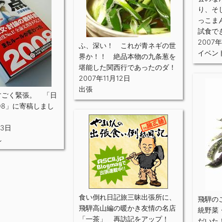
り、そ
っこま
試食で
2007年
ふ、深い！ これが青ネギの世
イベン
界か！！ 絶品本物の九条葱を
堪能した関西行であったのダ！
2007年11月12日
出張
すごく緊張。 「日
08」に寄稿しまし
13日
れ
食い倒れ日記旅三昧出張所に、
飛騨の
飛騨高山編の暖かき友情の名店
統野菜
「一茶」 再訪記をアップ！
だいた