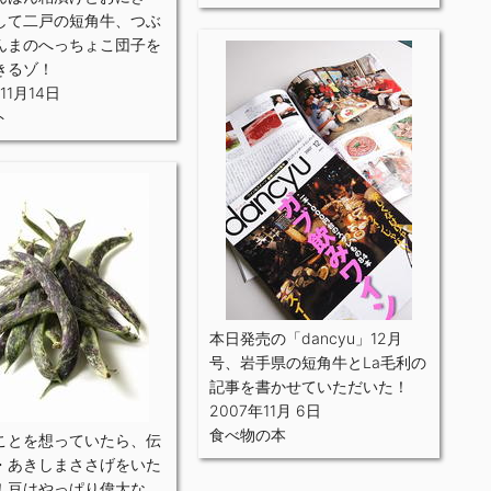
して二戸の短角牛、つぶ
んまのへっちょこ団子を
きるゾ！
11月14日
ト
本日発売の「dancyu」12月
号、岩手県の短角牛とLa毛利の
記事を書かせていただいた！
2007年11月 6日
食べ物の本
ことを想っていたら、伝
・あきしまささげをいた
！豆はやっぱり偉大な