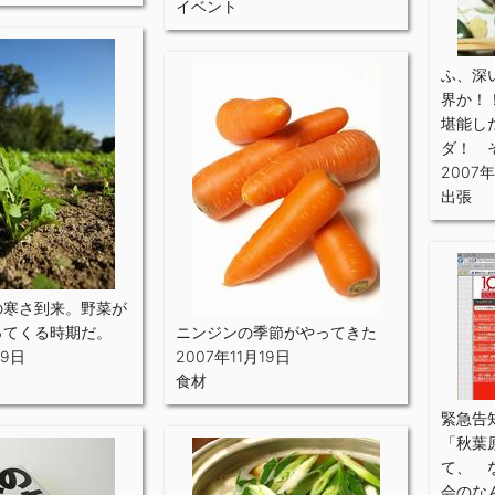
イベント
ふ、深
界か！
堪能し
ダ！ 
2007年
出張
の寒さ到来。野菜が
ってくる時期だ。
ニンジンの季節がやってきた
19日
2007年11月19日
食材
緊急告
「秋葉
て、 
会のな