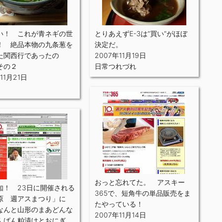
い！ これが青ネギの世
とりあえずE-3は”買い”がほぼ
！ 絶品本物の九条葱を
決定だ。
た関西行であったの
2007年11月19日
その２
日常つれづれ
11月21日
おっと忘れてた。 アスキー
知！ 23日に開催される
365で、短角牛の単品販売をま
原 週アスまつり」に
たやっている！
なんと山形のまあどんな
2007年11月14日
んばん粕漬けとおにぎ