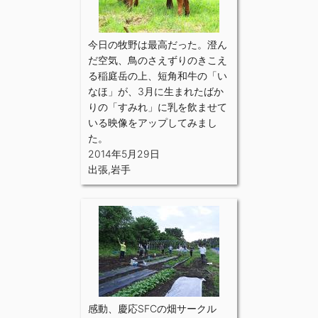
今日の牧野は最高だった。澄ん
だ空気、鳥のさえずりのきこえ
る稲庭岳の上、短角和牛の「い
なほ」が、3月に生まれたばか
りの「すみれ」に乳を飲ませて
いる映像をアップしてみまし
た。
2014年5月29日
出張
,
岩手
感動、慶応SFCの畑サークル