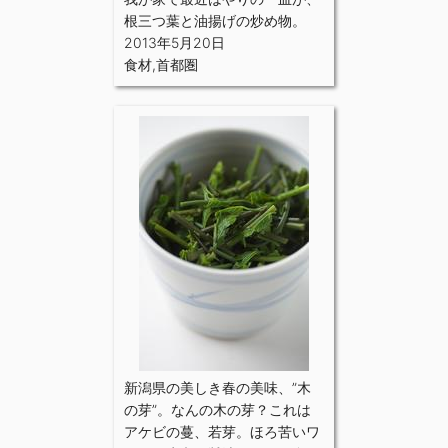
根三つ葉と油揚げの炒め物。
2013年5月20日
食材
,
首都圏
新潟県の美しき春の美味、”木
の芽”。なんの木の芽？これは
アケビの蔓、若芽。ほろ苦いワ