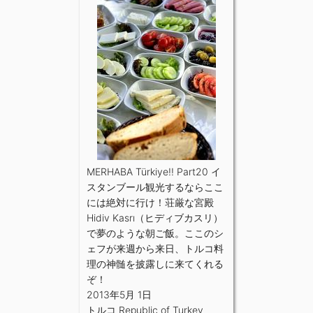
MERHABA Türkiye!! Part20 イ
スタンブール観光するならここ
には絶対に行け！荘厳な宮殿
Hidiv Kasrı（ヒディブカスリ）
で夢のような朝ご飯。ここのシ
ェフが来週から来日、トルコ料
理の神髄を披露しに来てくれる
ぞ！
2013年5月 1日
トルコ Republic of Turkey