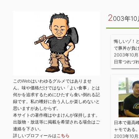
2
003年10
悔しいゾ！
で豚丼が負
2003年10月
日常つれづ
このWebはいわゆるグルメではありませ
ん。味や価格だけではない「よい食事」とは
何かを追求するためにひたすら食い倒れる記
録です。私の嗜好に合う人しか楽しめないと
思いますがあしからず。
本サイトの著作権はやまけんが保持します。
出版物・放送等に掲載を希望される場合はご
日本で最高
連絡を下さい。
ャモである
詳しいプロフィールは
こちら
2003年10月