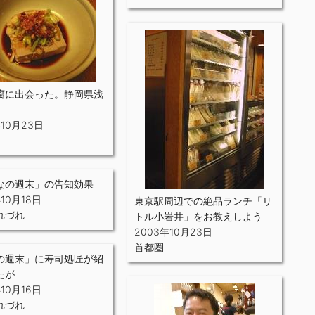
腐に出会った。静岡県浅
年10月23日
なの週末」の告知効果
年10月18日
東京駅周辺での絶品ランチ「リ
れづれ
トル小岩井」をお教えしよう
2003年10月23日
首都圏
の週末」に寿司処匠が紹
たが
年10月16日
れづれ