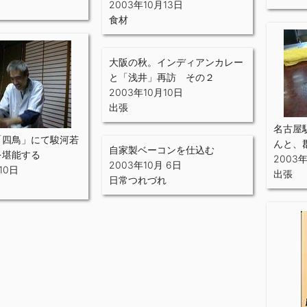
2003年10月13日
食材
大阪の秋。インディアンカレー
と「浅井」再訪 その２
2003年10月10日
出張
名古屋
「四鳥」にて駿河若
んと、
自家製ベーコンを仕込む
を堪能する
2003
2003年10月 6日
10日
出張
日常つれづれ