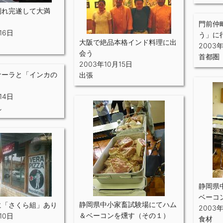
倒れ完遂して大満
門前仲
16日
う」に
大阪で絶品本格インド料理に出
2003
会う
首都圏
2003年10月15日
ナーラと「インカの
出張
14日
れ
静岡県
ベーコ
静岡県中小家畜試験場にてハム
に「さくら組」あり
2003
＆ベーコンを燻す（その１）
10日
食材