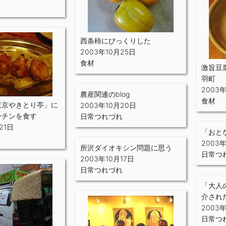
西条柿にびっくりした
2003年10月25日
食材
激旨豆
羽町
2003
農産関連のblog
食材
東京やきとり亭」に
2003年10月20日
ーチンを食す
日常つれづれ
21日
「おと
2003
所沢ダイオキシン問題に思う
日常つ
2003年10月17日
日常つれづれ
「大人
介され
2003
日常つ