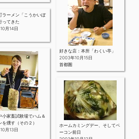
町ラーメン「こうかいぼ
行ってきた
年10月14日
好きな店：本所「わくい亭」
2003年10月15日
首都圏
中小家畜試験場でハム＆
ンを燻す（その２）
ホームカミングデー、そしてベ
年10月13日
ーコン前日
2003年10月12日