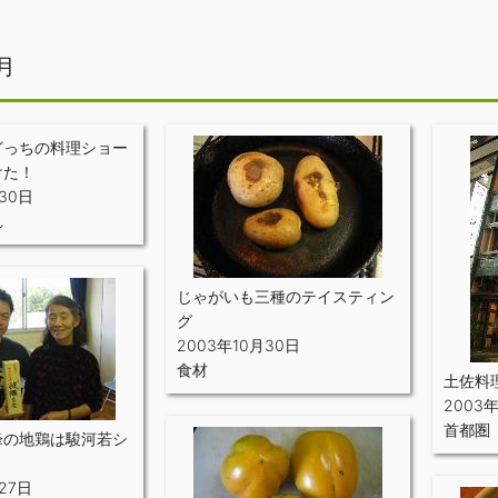
月
どっちの料理ショー
けた！
30日
れ
じゃがいも三種のテイスティン
グ
2003年10月30日
食材
土佐料
2003
首都圏
峰の地鶏は駿河若シ
。
27日