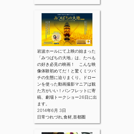
岩波ホールにて上映の始まった
「みつばちの大地」は、たべも
の好き必見の映画！ こんな映
像体験初めてだ！と驚くミツバ
チの生態に迫りまくり。ドロー
ンを使った動画撮影マニアは観
た方がいい！パンフレットに寄
稿、劇場トークショー26日に出
ます。
2014年6月 3日
日常つれづれ
,
食材
,
首都圏