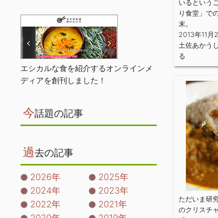
いるという
り食堂」で
末。
2013年11月
土佐あかう
る
エシカルな食を紹介するオンラインメ
ディアを創刊しました！
今
話題の記事
過
去の記事
2026年
2025年
2024年
2023年
ただいま研
2022年
2021年
のクリスチ
2020年
2019年