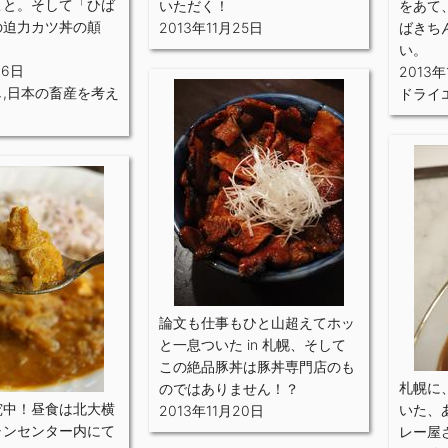
こと。そして「ひば
いただく！
をあて
の迫力カツ丼の顛
2013年11月25日
ばきち
い。
26日
2013年
し
,
日本の畜産を考え
ドライ
論文も仕事もひと山超えてホッ
と一息ついた in 札幌、そして
この絶品豚丼は豚丼専門店のも
札幌に
のではありません！？
究中！昼食は北大横
いた、
2013年11月20日
ャンセンター内にて
レー屋