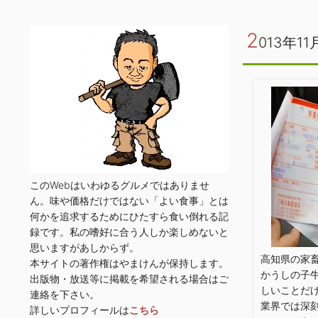
2
013年11
このWebはいわゆるグルメではありませ
ん。味や価格だけではない「よい食事」とは
何かを追求するためにひたすら食い倒れる記
録です。私の嗜好に合う人しか楽しめないと
思いますがあしからず。
高知県の家
本サイトの著作権はやまけんが保持します。
かうしの子牛
出版物・放送等に掲載を希望される場合はご
しいことだ
連絡を下さい。
業界では深
詳しいプロフィールは
こちら