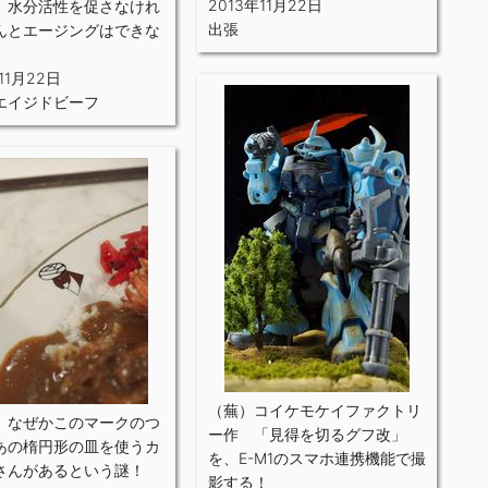
2013年11月22日
、水分活性を促さなけれ
出張
んとエージングはできな
11月22日
エイジドビーフ
（蕪）コイケモケイファクトリ
、なぜかこのマークのつ
ー作 「見得を切るグフ改」
あの楕円形の皿を使うカ
を、E-M1のスマホ連携機能で撮
さんがあるという謎！
影する！