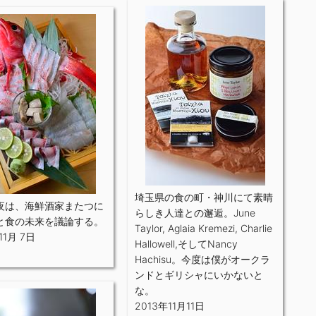
埼玉県の食の町・神川にて素晴
夜は、海鮮酒家またつに
らしき人達との邂逅。June
と食の未来を議論する。
Taylor, Aglaia Kremezi, Charlie
11月 7日
Hallowell,そしてNancy
Hachisu。今度は僕がオークラ
ンドとギリシャにいかないと
な。
2013年11月11日