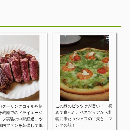
この緑のピッツァが旨い！ 初
のクーリングコイルを使
めて食べた、ベネツィアから札
冷蔵庫でのドライエージ
幌に来たｎシェフの工夫と、マ
ーフ実験の中間経過。や
ンマの味！
庫内ファンを装備して風