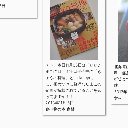
 6日
そう、本日11月05日は「いいた
北海道
まごの日」！実は発売中の「き
料・無
ょうの料理」と「dancyu」
折笠ま
に、極めつけに贅沢なたまごの
味。
企画が掲載されていることを知
2013年
ってますか！？
食材
2013年11月 5日
食べ物の本
,
食材