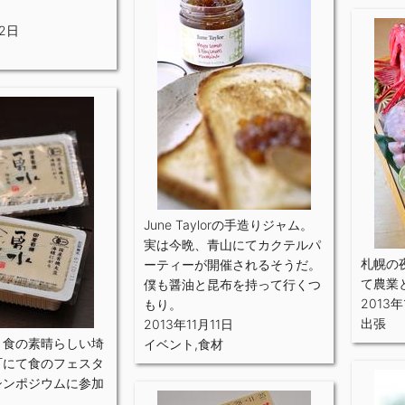
12日
June Taylorの手造りジャム。
実は今晩、青山にてカクテルパ
札幌の
ーティーが開催されるそうだ。
て農業
僕も醤油と昆布を持って行くつ
2013年
もり。
出張
2013年11月11日
と食の素晴らしい埼
イベント
,
食材
町にて食のフェスタ
シンポジウムに参加