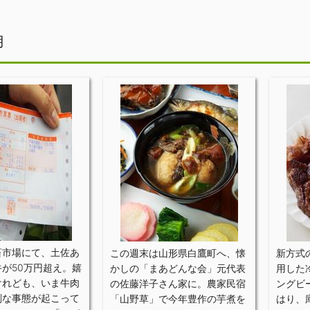
月
畜市場にて、土佐あ
この週末は山形県白鷹町へ、懐
新方式
が50万円超え。嬉
かしの「まあどんな会」元代表
用した
けれども、いま牛肉
の佐藤洋子さん家に。農家民宿
ングビ
刻な事態が起こって
「山野草」で今年豊作の芋煮を
はり、