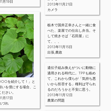
11月19日
2013年11月21日
カメラ
栃木で国井正幸さんと一緒に食
べた、楽屋での仕出し弁当。そ
して焼きそば「石田屋」に
て、、、
2013年11月15日
出張
,
農政
遺伝子組み換えがついに動物に
適用される時代に。TPPも絡め
て、これから僕らが「気持ち悪
○○○を紹介して！」と
いから拒否する」権利は守られ
願いを僕にする場合、こ
るのだろうかと不安に思う。
ください。
2013年11月12日
11月17日
農業の問題
れづれ