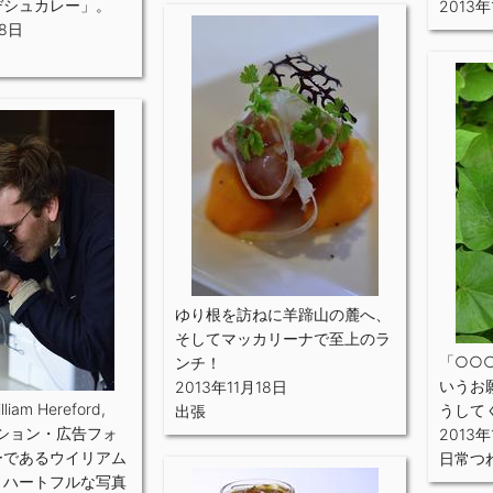
デシュカレー」。
2013年
18日
ゆり根を訪ねに羊蹄山の麓へ、
そしてマッカリーナで至上のラ
「○○
ンチ！
いうお
2013年11月18日
illiam Hereford,
うして
出張
ション・広告フォ
2013年
ーであるウイリアム
日常つ
。ハートフルな写真