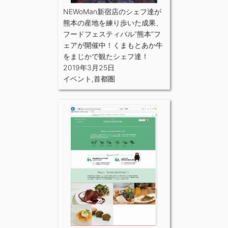
NEWoMan新宿店のシェフ達が
熊本の産地を練り歩いた成果、
フードフェスティバル”熊本”フ
ェアが開催中！くまもとあか牛
をまじかで観たシェフ達！
2019年3月25日
イベント
,
首都圏