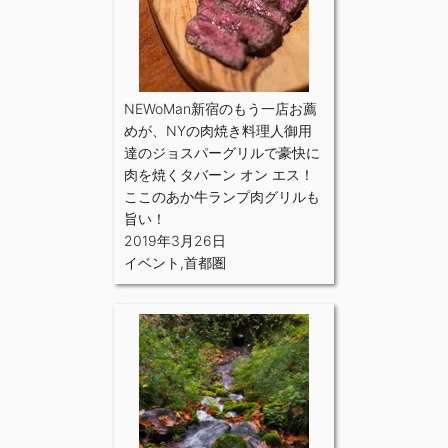
NEWoMan新宿のもう一店お薦
めが、NYの肉焼き料理人御用
達のジョスパーグリルで豪快に
肉を焼くタバーン オン エス！
ここのあか牛ランプ肉グリルも
旨い！
2019年3月26日
イベント
,
首都圏