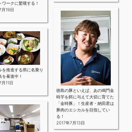
トワークに驚嘆する！
7月19日
ルを推進する県に名乗り
島を驀進中！
7月11日
徳島の豚といえば、あの鳴門金
時芋を餌に与えて大切に育てた
「金時豚」！生産者・納田君は
豚肉のエシカルを目指してい
る！
2017年7月13日