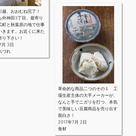
引越、おおむね完了！
ら外神田3丁目、最寄り
広町と秋葉原の地で仕事
いきます。お近くに来た
寄り下さい！
7月 3日
れづれ
革命的な商品二つのその１ 工
場生産主体の大手メーカーが、
なんと手でニガリを打つ、本気
で美味しい豆腐商品を売り出す
面白さ！
2017年7月 2日
食材