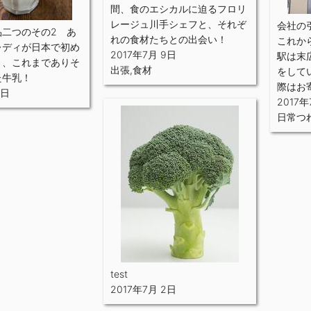
間、食のエシカルに迫るフロリ
レージュ川手シェフと、それぞ
会社の
品二つのその2 あ
れの食材たちとの出会い！
これか
レディが日本で初め
2017年7月 9日
駅は末
う、これまでありそ
出張
,
食材
をして
た牛乳！
際はお
3日
2017年
日常つ
test
2017年7月 2日