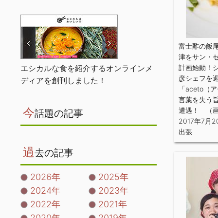
富士酢の飯
津をサン・
エシカルな食を紹介するオンラインメ
計画始動！
彦シェフを
ディアを創刊しました！
「aceto
言葉を失う
今
遭遇！ （
話題の記事
2017年7月2
出張
過
去の記事
2026年
2025年
2024年
2023年
2022年
2021年
2020年
2019年