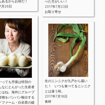
もあるからお得だ！
べた方がいい！
年7月26日
2017年7月23日
お取り寄せ
生のニンニクが九戸から届い
いっても丹後は特別の
た！ いつも食べてるニンニク
んなにとんがった生産者
とは違う味。
とはね。海外にグループ
2017年7月18日
産物をバンバン輸出する
食材
ドファーム・白岩君の緩