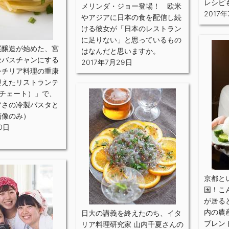
レシピ
メリンダ・ジョー登場！ 欧米
2017
やアジアに日本の食を配信し続
ける彼女が「日本のレストラン
に足りない」と思っているもの
尾醸造が始めた、宮
はなんだと思いますか。
セバスチャンにする
2017年7月29日
シチリア料理の重康
迎えたリストランテ
（アチェート）」で、
旨さの冷製パスタと
画像のみ）
0日
京都と
国！こ
が居る
内の農
日大の講義を終えたのち、イタ
ブレン
リア料理研究家 山内千夏さんの