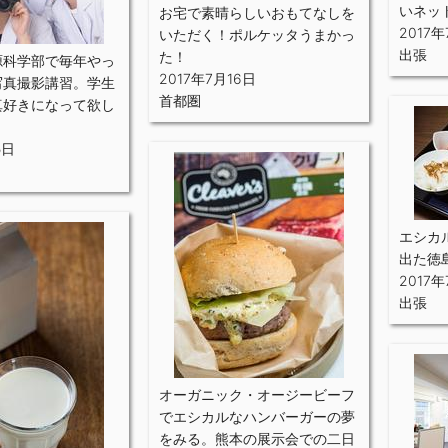
いネッ
お宅で素晴らしいおもてなしを
2017年
いただく！ポルケッタうまかっ
出張
た！
源科学部で毎年やっ
2017年7月16日
写真撮影講習。学生
首都圏
真好きになって欲し
5日
エシカ
出た徳
2017年
出張
オーガニック・オージービーフ
でエシカルなハンバーガーの夢
をみる。熊本の展示会での二日