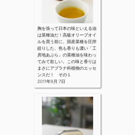
胸を張って日本の味といえる油
は菜種油だ！高級オリーブオイ
ルを買う前に、国産菜種を圧搾
絞りした、色も香りも濃い「工
房地あぶら」の菜種油を味わっ
てみて欲しい。この味と香りは
まさにアブラナ科植物のエッセ
ンスだ！ その１
2011年9月 7日