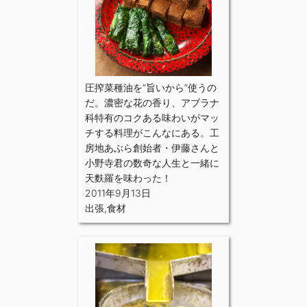
圧搾菜種油を”旨いから”使うの
だ。濃密な花の香り、アブラナ
科特有のコクある味わいがマッ
チする料理がこんなにある。工
房地あぶら創始者・伊藤さんと
小野寺君の数奇な人生と一緒に
天麩羅を味わった！
2011年9月13日
出張
,
食材