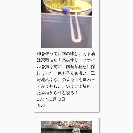
胸を張って日本の味といえる油
は菜種油だ！高級オリーブオイ
ルを買う前に、国産菜種を圧搾
絞りした、色も香りも濃い「工
房地あぶら」の菜種油を味わっ
てみて欲しい。いよいよ焙煎し
た菜種から油を絞る！
2011年9月13日
食材