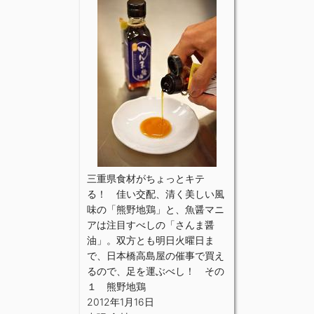
三重県食材がちょっとキテ
る！ 佳い交配、清く美しい風
味の「熊野地鶏」と、魚醤マニ
アは注目すべしの「さんま醤
油」。双方とも明日火曜日ま
で、日本橋高島屋の催事で買え
るので、足を運ぶべし！ その
１ 熊野地鶏
2012年1月16日