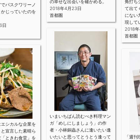
の幸せな出会いを確かめる。
角打ち
アでパスクワリーノ
2018年4月23日
て出て
とかじっていたのを
首都圏
にない
現して
26日
2018
首都圏
いまいちばん読むべき料理マン
ガ「めしにしましょう」の作
はエシカルな企業を
者・小林銅蟲さんに逢いたい逢
」と宣言した素晴ら
いたいと思ってとうとう逢って
「週刊
堂「ときわ食堂」を