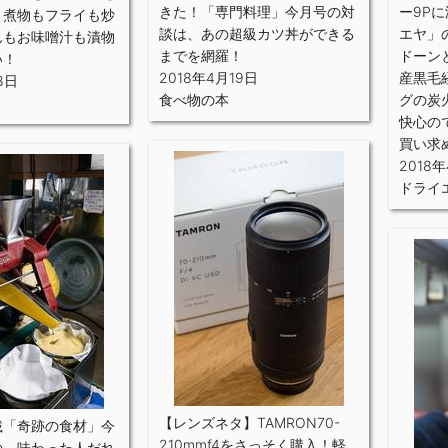
きた！「専門料理」今月号の対
ー9P
 煮物もフライも炒
談は、あの超級カツ丼ができる
エヤ」
んもお味噌汁も漬物
までを網羅！
ドーン
い！
2018年4月19日
産黒毛
8日
食べ物の本
グの炭
快心の
買い求
2018年
ドライ
【レンズネタ】TAMRON70-
載「奇跡の食材」今
210mmf4をさっそく購入！軽
の、味わった人だれ