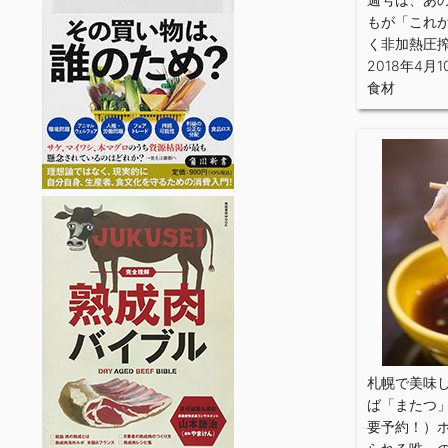
もが「これ
く非加熱圧
2018年4月1
食材
札幌で美味
ば「またつ
要予約！）