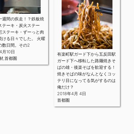
一週間の疾走！？鉄板焼
ステーキ・炭火ステー
宅ステーキ・ずーっと肉
続ける日々でした。 火曜
の数日間。その2
年4月10日
有楽町駅ガード下から五反田駅
材
,
首都圏
ガード下へ移転した路麺焼きそ
ばの雄・後楽そばを歓迎する！
焼きそばの味がなんとなくコッ
テリ目になってる気がするのは
俺だけ？
2018年4月 4日
首都圏