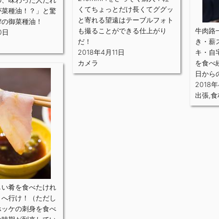
くてちょっとだけ長くてググッ
が菜種油！？」と驚
と寄れる望遠はテーブルフォト
搾の御菜種油！
も撮ることができる仕上がり
牛肉路
0日
だ！
き・薪
2018年4月11日
キ・自
カメラ
を食べ
日から
2018
出張
,
食
しい肴を食べたけれ
」へ行け！（ただし
ホッケの刺身を食べ