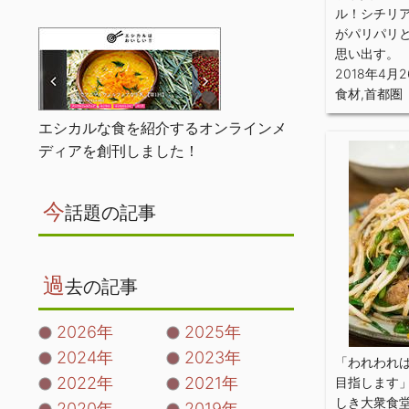
ル！シチリ
がパリパリ
思い出す。
2018年4月
食材
,
首都圏
エシカルな食を紹介するオンラインメ
ディアを創刊しました！
今
話題の記事
過
去の記事
2026年
2025年
2024年
2023年
「われわれ
2022年
2021年
目指します
しき大衆食
2020年
2019年