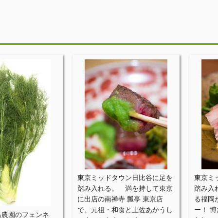
月
東京ミッドタウン日比谷に足を
東京ミ
踏み入れる。 満を持して東京
踏み入
に出店の南禅寺 瓢亭 東京店
る福岡
で、元祖・和食と土佐あかうし
ー！ 
島農園のフェンネ