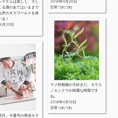
システムは楽しく、そし
2018年4月20日
くる酒のあてはいままで
日常つれづれ
九州カオスワールドを体
いる！
年4月20日
マメ科植物が大好きだ。カラス
ノエンドウが綺麗な時期です
ね。
2018年4月19日
日常つれづれ
現代」今週号の巻頭カラ