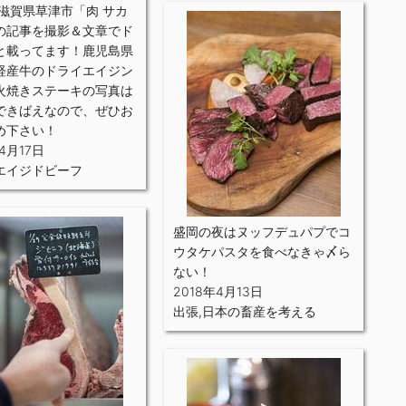
に滋賀県草津市「肉 サカ
の記事を撮影＆文章でド
と載ってます！鹿児島県
経産牛のドライエイジン
火焼きステーキの写真は
できばえなので、ぜひお
め下さい！
4月17日
エイジドビーフ
盛岡の夜はヌッフデュパプでコ
ウタケパスタを食べなきゃ〆ら
ない！
2018年4月13日
出張
,
日本の畜産を考える