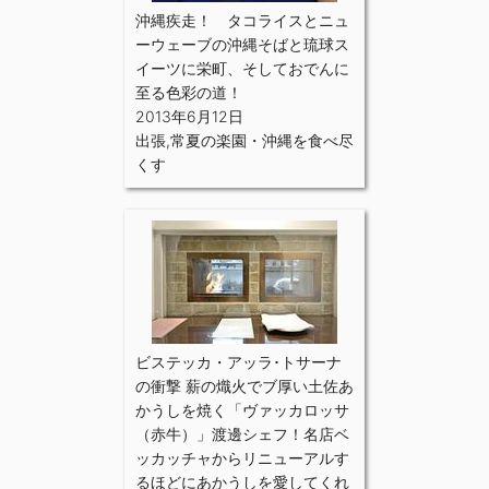
沖縄疾走！ タコライスとニュ
ーウェーブの沖縄そばと琉球ス
イーツに栄町、そしておでんに
至る色彩の道！
2013年6月12日
出張
,
常夏の楽園・沖縄を食べ尽
くす
ビステッカ・アッラ･トサーナ
の衝撃 薪の熾火でブ厚い土佐あ
かうしを焼く「ヴァッカロッサ
（赤牛）」渡邊シェフ！名店ベ
ッカッチャからリニューアルす
るほどにあかうしを愛してくれ