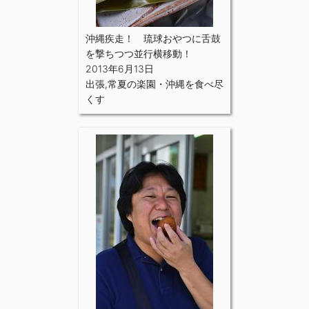
沖縄疾走！ 琉球おやつに舌鼓
を撃ちつつ並行横移動！
2013年6月13日
出張
,
常夏の楽園・沖縄を食べ尽
くす