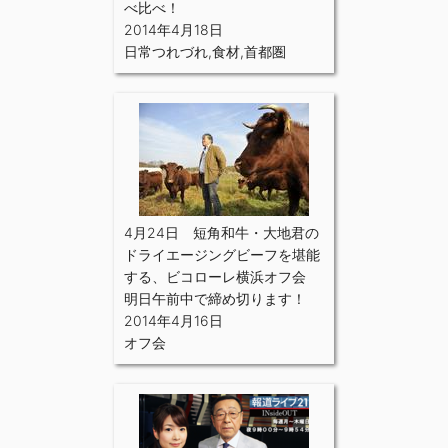
べ比べ！
2014年4月18日
日常つれづれ
,
食材
,
首都圏
4月24日 短角和牛・大地君の
ドライエージングビーフを堪能
する、ビコローレ横浜オフ会
明日午前中で締め切ります！
2014年4月16日
オフ会