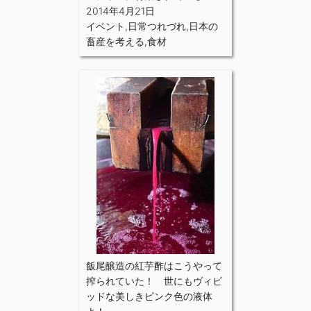
2014年4月21日
イベント
,
日常つれづれ
,
日本の
畜産を考える
,
食材
飯尾醸造の紅芋酢はこうやって
搾られていた！ 世にもヴィビ
ッドな美しきピンク色の液体