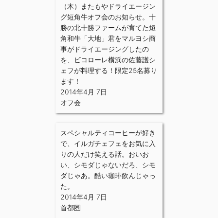
（木）またもやドライエージン
グ短角牛オフ会のお知らせ。十
勝の北十勝ファームが育てた短
角和牛「大地」君をマルヨシ商
事がドライエージングしたの
を、ビコローレ横浜の佐藤護シ
ェフが料理する！限定25名募り
ます！
2014年4月 7日
オフ会
スペシャルティコーヒーが好き
で、イルガチェフェをお気に入
りの人だけ笑える話。おいお
い、シモダじゃないだろ、シモ
ダじゃあ。酷い珈琲飲んじゃっ
た。
2014年4月 7日
首都圏