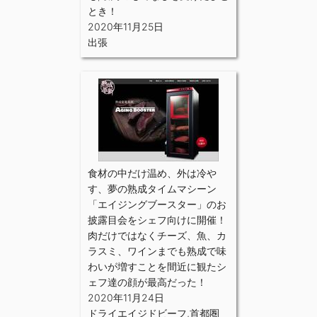
とき！
2020年11月25日
出張
食材の中だけ温め、外は冷や
す、夢の熟成タイムマシーン
「エイジングブースター」のお
披露目会をシェフ向けに開催！
肉だけではなくチーズ、魚、カ
ラスミ、ワインまでも熟成で味
わいが増すことを間近に観たシ
ェフ達の顔が最高だった！
2020年11月24日
ドライエイジドビーフ
,
首都圏