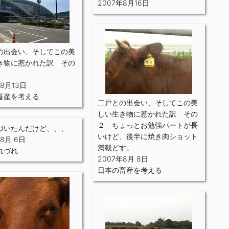
2007年8月16日
の出会い、そしてこの美
き物に惹かれた訳 その
年8月13日
畜産を考える
二戸との出会い、そしてこの美
しい生き物に惹かれた訳 その
２ ちょっとお勉強パートが長
づいたんだけど、、、
いけど、後半に焼き肉ショット
年8月 6日
満載どす。
れづれ
2007年8月 8日
日本の畜産を考える