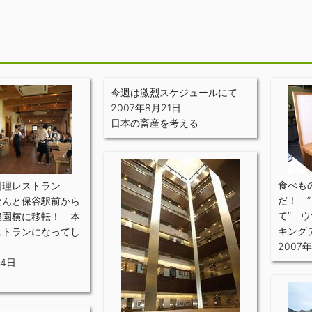
月
今週は激烈スケジュールにて
2007年8月21日
日本の畜産を考える
食べも
料理レストラン
だ！ 
なんと保谷駅前から
て” 
農園横に移転！ 本
キング
ストランになってし
2007
24日