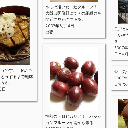
やっぱ凄いわ 辻グループ！
大阪は阿倍野にてその組織力を
間近で見たのである。
2007年8月14日
二戸と
出張
しい生
３
2007
日本の
そうです。 俺たち
今、気
っとうするまで地球
2007
ろうか。
日常つ
0日
情熱のトロピカリア！ パッシ
ョンフルーツが南から来る