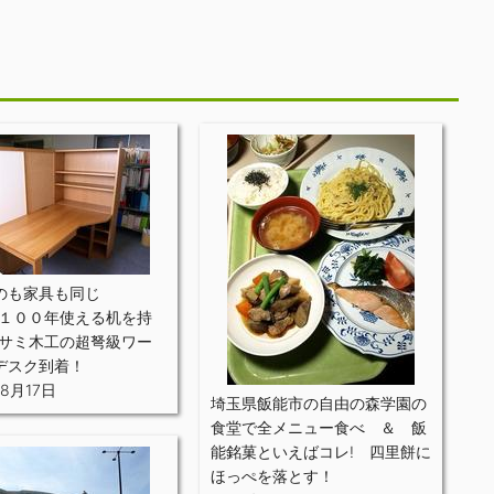
のも家具も同じ
”１００年使える机を持
ウサミ木工の超弩級ワー
デスク到着！
年8月17日
埼玉県飯能市の自由の森学園の
食堂で全メニュー食べ ＆ 飯
能銘菓といえばコレ! 四里餅に
ほっぺを落とす！