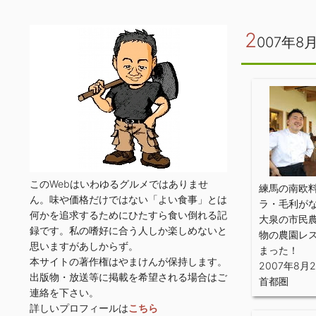
2
007年8
このWebはいわゆるグルメではありませ
練馬の南欧
ん。味や価格だけではない「よい食事」とは
ラ・毛利が
何かを追求するためにひたすら食い倒れる記
大泉の市民
録です。私の嗜好に合う人しか楽しめないと
物の農園レ
思いますがあしからず。
まった！
本サイトの著作権はやまけんが保持します。
2007年8月
出版物・放送等に掲載を希望される場合はご
首都圏
連絡を下さい。
詳しいプロフィールは
こちら