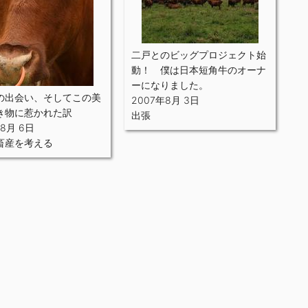
二戸とのビッグプロジェクト始
動！ 僕は日本短角牛のオーナ
ーになりました。
の出会い、そしてこの美
2007年8月 3日
き物に惹かれた訳
出張
年8月 6日
畜産を考える