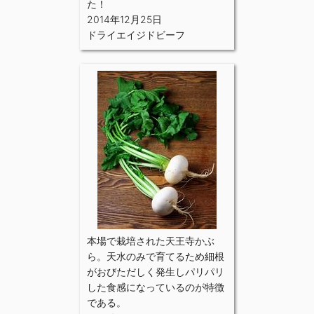
た！
2014年12月25日
ドライエイジドビーフ
本場で栽培された天王寺かぶ
ら。天水のみで育てるため細根
がおびただしく発生しパリパリ
した食感になっているのが特徴
である。