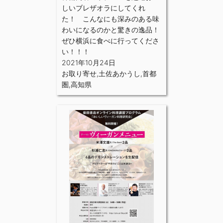
しいブレザオラにしてくれ
た！ こんなにも深みのある味
わいになるのかと驚きの逸品！
ぜひ横浜に食べに行ってくださ
い！！！
2021年10月24日
お取り寄せ
,
土佐あかうし
,
首都
圏
,
高知県