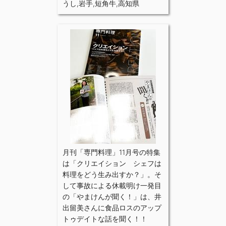
うし
,
岩手
,
短角牛
,
高知県
月刊「専門料理」11月号の特集
は「クリエイション シェフは
料理をどう生み出すか？」。そ
して事故による休載明け一発目
の「やまけんが聞く！」は、井
出留美さんに食品ロスのアップ
トゥデイトな話を聞く！！