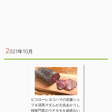
2
021年10月
ビコローレヨコハマの佐藤シェ
フ＆清美マダムが土佐あかうし
柿衛門君のウチモモを超絶おい