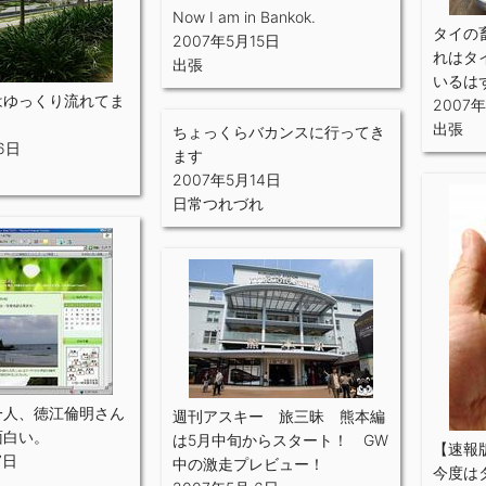
Now I am in Bankok.
タイの
2007年5月15日
れはタ
出張
いるは
はゆっくり流れてま
2007
出張
ちょっくらバカンスに行ってき
6日
ます
2007年5月14日
日常つれづれ
一人、徳江倫明さん
週刊アスキー 旅三昧 熊本編
面白い。
は5月中旬からスタート！ GW
【速報
7日
中の激走プレビュー！
今度は
れ