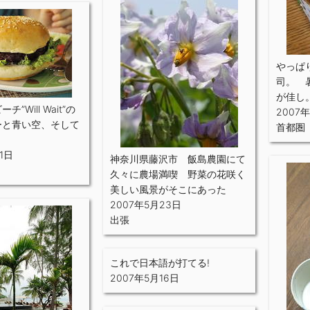
やっぱ
司。 
が佳し
”Will Wait”の
2007
ーと青い空、そして
首都圏
1日
神奈川県藤沢市 飯島農園にて
久々に農場満喫 野菜の花咲く
美しい風景がそこにあった
2007年5月23日
出張
これで日本語が打てる!
2007年5月16日