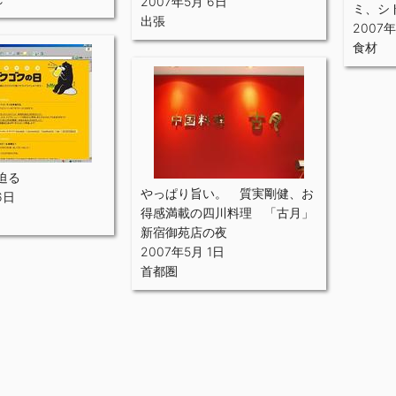
2007年5月 6日
ミ、シ
出張
2007
食材
迫る
やっぱり旨い。 質実剛健、お
6日
得感満載の四川料理 「古月」
新宿御苑店の夜
2007年5月 1日
首都圏