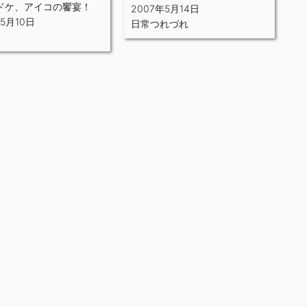
ドケ、アイコの饗宴！
2007年5月14日
年5月10日
日常つれづれ