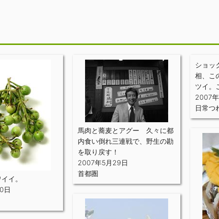
月
ショッ
相、こ
ツイ。
2007
日常つ
馬肉と蕎麦とアグー 久々に都
内食い倒れ三連戦で、野生の勘
を取り戻す！
2007年5月29日
首都圏
ワイイ。
30日