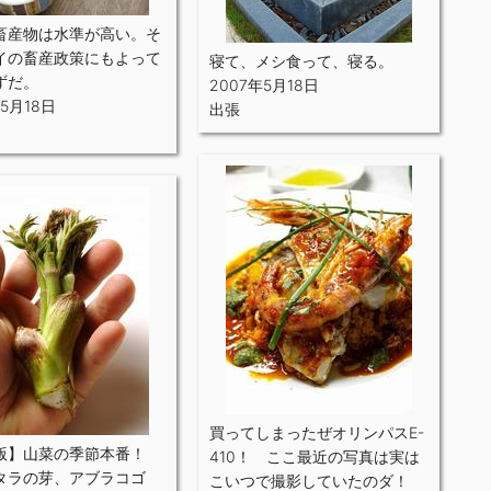
畜産物は水準が高い。そ
イの畜産政策にもよって
寝て、メシ食って、寝る。
ずだ。
2007年5月18日
年5月18日
出張
買ってしまったぜオリンパスE-
版】山菜の季節本番！
410！ ここ最近の写真は実は
タラの芽、アブラコゴ
こいつで撮影していたのダ！