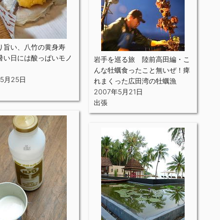
り旨い、八竹の黄身寿
暑い日には酸っぱいモノ
岩手を巡る旅 陸前高田編・こ
。
んな牡蠣食ったこと無いぜ！痺
年5月25日
れまくった広田湾の牡蠣漁
2007年5月21日
出張