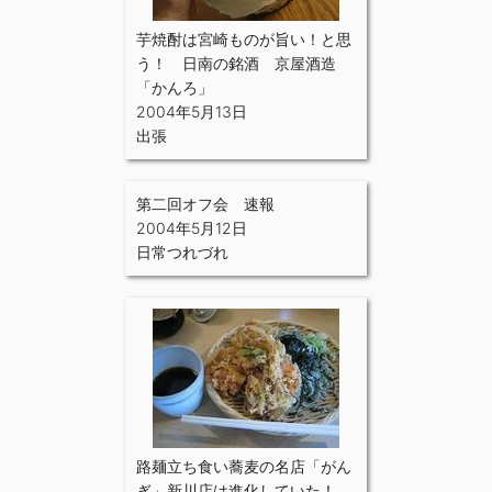
芋焼酎は宮崎ものが旨い！と思
う！ 日南の銘酒 京屋酒造
「かんろ」
2004年5月13日
出張
第二回オフ会 速報
2004年5月12日
日常つれづれ
路麺立ち食い蕎麦の名店「がん
ぎ」新川店は進化していた！