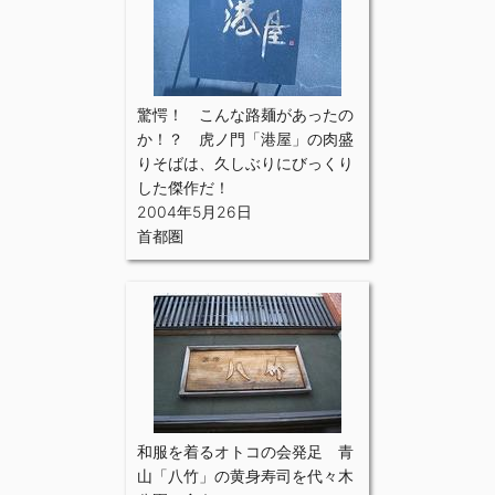
驚愕！ こんな路麺があったの
か！？ 虎ノ門「港屋」の肉盛
りそばは、久しぶりにびっくり
した傑作だ！
2004年5月26日
首都圏
和服を着るオトコの会発足 青
山「八竹」の黄身寿司を代々木