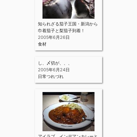
知られざる茄子王国・新潟から
巾着茄子と梨茄子到着！
2005年6月26日
食材
し、〆切が、、、
2005年6月24日
日常つれづれ
アイラブ インデアンカレーと