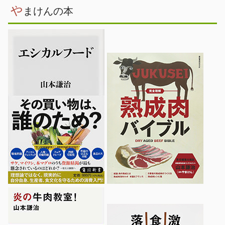
や
まけんの本