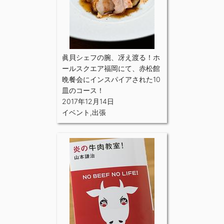
眞貝シェフの腕、冴え渡る！ホ
ールスクエア福岡にて、赤松館
晩餐会にインスパイアされた10
皿のコース！
2017年12月14日
イベント
,
出張