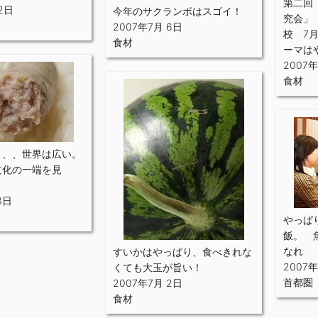
第二回
2日
今年のサクランボはスゴイ！
究会」
2007年7月 6日
校 7
食材
ーマは
2007年
食材
、、、世界は広い。
文化の一端を見
3日
やっぱ
飯。 
なれ
すいかはやっぱり、食べきれな
2007年
くても大玉が旨い！
首都圏
2007年7月 2日
食材