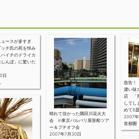
月
ニュースが多すぎ
ゴッチ氏の死を悼み
ェハイチのドライカ
味しんぼ」に驚いた
30日
れ
急告！
濃い味
店 「
してし
めて6
晴れて佳かった隅田川花火大
2007
会 in東京バルバリ屋形船ツア
首都圏
ー＆プチオフ会
2007年7月30日