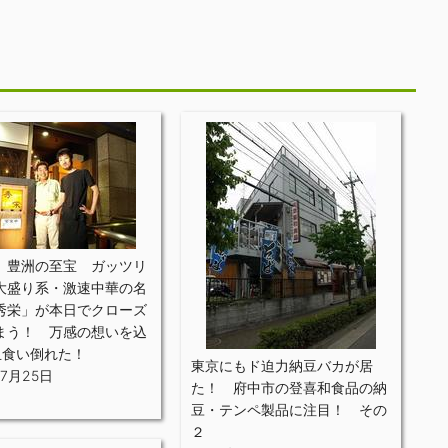
 豊洲の至宝 ガッツリ
大盛り系・激速中華の名
秀栄」が本日でクローズ
まう！ 万感の想いを込
皿食い倒れた！
東京にもド迫力納豆バカが居
年7月25日
た！ 府中市の登喜和食品の納
豆・テンペ製品に注目！ その
２