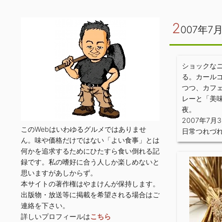
2
007年7
ショックな
る。カール
つつ、カフ
レーと「美
夜。
2007年7月
このWebはいわゆるグルメではありませ
日常つれづ
ん。味や価格だけではない「よい食事」とは
何かを追求するためにひたすら食い倒れる記
録です。私の嗜好に合う人しか楽しめないと
思いますがあしからず。
本サイトの著作権はやまけんが保持します。
出版物・放送等に掲載を希望される場合はご
連絡を下さい。
詳しいプロフィールは
こちら