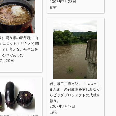
2007年7月23日
食材
世に問う米の新品種「山
号」はコシヒカリとどう闘
！？と考えながらそばを
するのであった
年7月20日
岩手県二戸市再訪。「つぶっこ
まんま」の雑穀食を愉しみなが
らビッグプロジェクトの成就を
願う。
2007年7月17日
出張