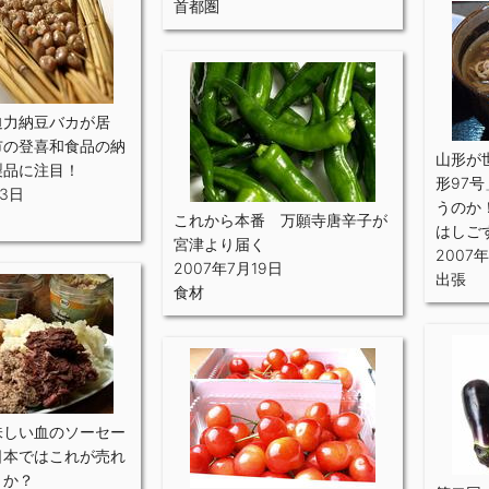
首都圏
迫力納豆バカが居
市の登喜和食品の納
山形が
製品に注目！
形97
23日
うのか
これから本番 万願寺唐辛子が
はしご
宮津より届く
2007
2007年7月19日
出張
食材
味しい血のソーセー
日本ではこれが売れ
うか？