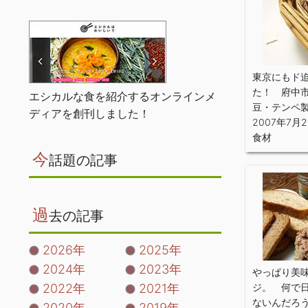
東京にもド
た！ 府中
エシカルな食を紹介するオンラインメ
豆・テンペ
ディアを創刊しました！
2007年7月
食材
今
話題の記事
過
去の記事
2026年
2025年
2024年
2023年
やっぱり美
2022年
2021年
ジ。 何で
ないんだろ
2020年
2019年